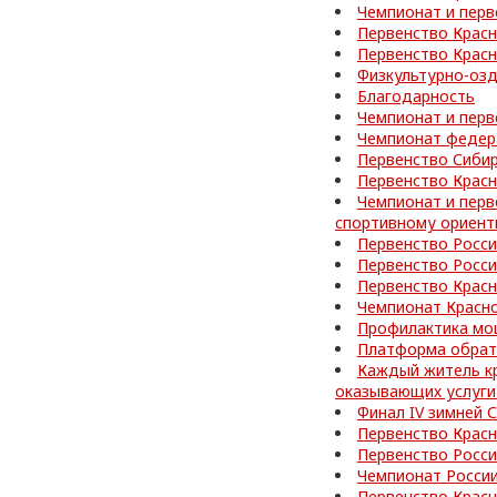
Чемпионат и перв
Первенство Красн
Первенство Красн
Физкультурно-оз
Благодарность
Чемпионат и перв
Чемпионат федер
Первенство Сибир
Первенство Красн
Чемпионат и перв
спортивному ориен
Первенство Росс
Первенство Росс
Первенство Красн
Чемпионат Красно
Профилактика мо
Платформа обратн
Каждый житель кр
оказывающих услуги
Финал IV зимней
Первенство Красн
Первенство Росс
Чемпионат России
Первенство Красн