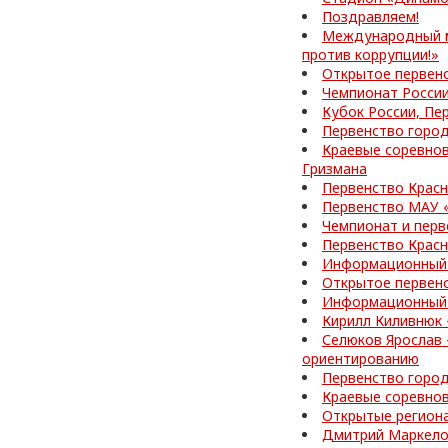
Поздравляем!
Международный м
против коррупции!»
Открытое первен
Чемпионат России
Кубок России, Пе
Первенство город
Краевые соревнов
Гризмана
Первенство Красн
Первенство МАУ 
Чемпионат и перв
Первенство Красн
Информационный 
Открытое первенс
Информационный 
Кирилл Киливнюк 
Селюков Ярослав 
ориентированию
Первенство город
Краевые соревно
Открытые регион
Дмитрий Маркелов