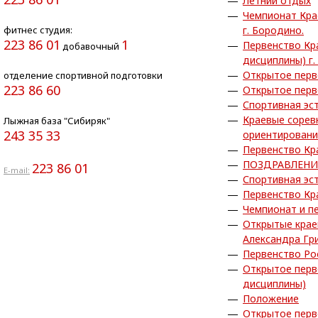
Летний отдых
Чемпионат Кра
фитнес студия:
г. Бородино.
223 86 01
1
Первенство Кр
добавочный
дисциплины) г.
Открытое перв
отделение спортивной подготовки
223 86 60
Открытое перв
Спортивная эс
Краевые сорев
Лыжная база "Сибиряк"
243 35 33
ориентирован
Первенство Кр
ПОЗДРАВЛЕНИ
223 86 01
E-mail:
Спортивная эс
Первенство Кр
Чемпионат и п
Открытые крае
Александра Гр
Первенство Ро
Открытое перв
дисциплины)
Положение
Открытое перв