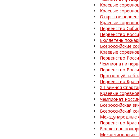
Краевые соревно
Краевые соревнов
Открытое первен
Краевые соревно
Первенство Сибир
Первенство Росс
Бюллетень пожар
Всероссийские со
Краевые соревно
Первенство Росс
Чемпионат и перв
Первенство Росс
Проголосуй за бл
Первенство Красн
XII зимняя Спарт
Краевые соревно
Чемпионат Росси
Всероссийская зи
Всероссийский ко
Международные с
Первенство Красн
Бюллетень пожар
Межрегиональные