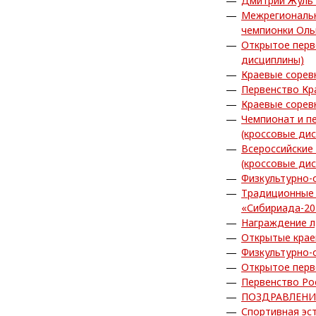
Дмитрий Жуль 
Межрегиональн
чемпионки Ол
Открытое перв
дисциплины)
Краевые сорев
Первенство Кр
Краевые сорев
Чемпионат и п
(кроссовые ди
Всероссийские
(кроссовые ди
Физкультурно-
Традиционные 
«Сибириада-20
Награждение л
Открытые крае
Физкультурно-
Открытое перв
Первенство Ро
ПОЗДРАВЛЕНИ
Спортивная эс