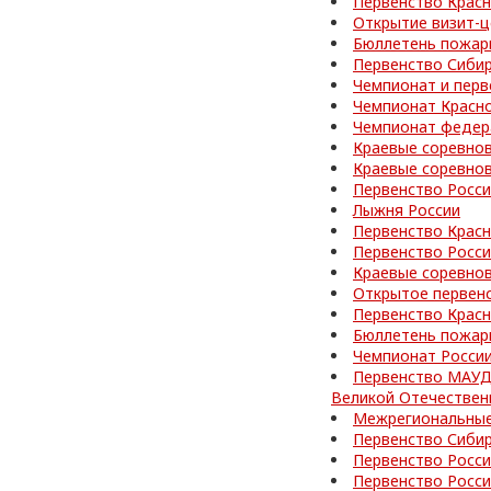
Первенство Красн
Открытие визит-ц
Бюллетень пожар
Первенство Сибир
Чемпионат и перв
Чемпионат Красно
Чемпионат федер
Краевые соревно
Краевые соревно
Первенство Росс
Лыжня России
Первенство Красн
Первенство Росси
Краевые соревно
Открытое первен
Первенство Красн
Бюллетень пожар
Чемпионат Росси
Первенство МАУД
Великой Отечествен
Межрегиональные
Первенство Сибир
Первенство Росси
Первенство Росс