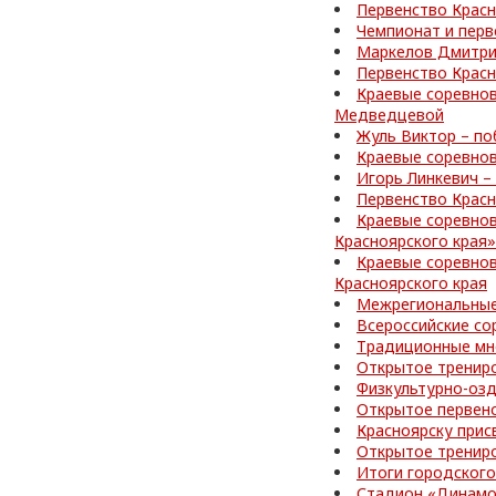
Первенство Красн
Чемпионат и перв
Маркелов Дмитрий
Первенство Красн
Краевые соревнов
Медведцевой
Жуль Виктор – по
Краевые соревнов
Игорь Линкевич –
Первенство Красн
Краевые соревно
Красноярского края»
Краевые соревнов
Красноярского края
Межрегиональные
Всероссийские со
Традиционные мн
Открытое тренир
Физкультурно-озд
Открытое первен
Красноярску прис
Открытое тренир
Итоги городского
Стадион «Динамо