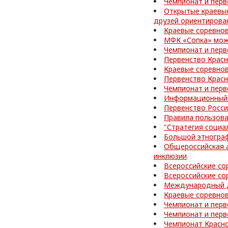
Чемпионат и перв
Открытые краевы
друзей ориентирова
Краевые соревнов
МФК «Сопка» може
Чемпионат и перв
Первенство Красн
Краевые соревно
Первенство Красн
Чемпионат и перв
Информационный 
Первенство Росси
Правила пользов
"Стратегия социа
Большой этногра
Общероссийская а
инклюзии
Всероссийские со
Всероссийские со
Международный д
Краевые соревнов
Чемпионат и перв
Чемпионат и перв
Чемпионат Красно