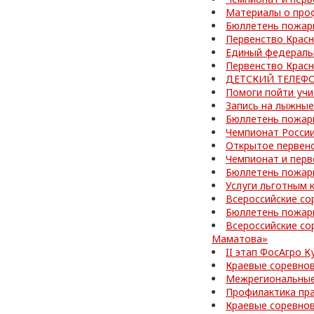
Материалы о про
Бюллетень пожар
Первенство Красн
Единый федераль
Первенство Красн
ДЕТСКИЙ ТЕЛЕФО
Помоги пойти учи
Запись на лыжные
Бюллетень пожар
Чемпионат Росси
Открытое первенс
Чемпионат и перв
Бюллетень пожар
Услуги льготным 
Всероссийские со
Бюллетень пожар
Всероссийские со
Маматова»
II этап ФосАгро 
Краевые соревно
Межрегиональные
Профилактика пр
Краевые соревно