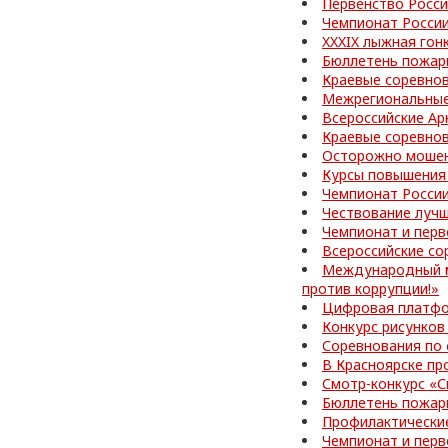
Первенство Росси
Чемпионат Росси
XXXIX лыжная гон
Бюллетень пожар
Краевые соревно
Межрегиональные
Всероссийские Ар
Краевые соревно
Осторожно мошен
Курсы повышения
Чемпионат Росси
Чествование лучш
Чемпионат и перв
Всероссийские со
Международный м
против коррупции!»
Цифровая платфо
Конкурс рисунков
Соревнования по
В Красноярске пр
Смотр-конкурс «С
Бюллетень пожар
Профилактически
Чемпионат и перв