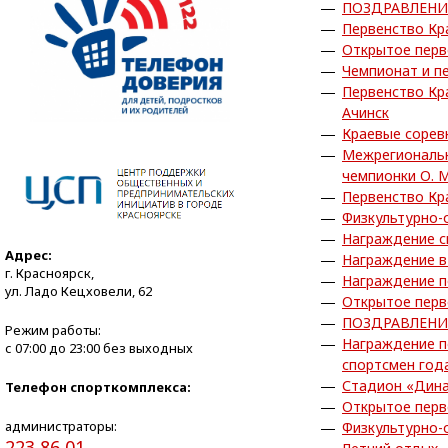
ПОЗДРАВЛЕНИ
Первенство Кра
Открытое перв
Чемпионат и пе
Первенство Кра
Ачинск
Краевые сорев
Межрегиональн
чемпионки О. 
Первенство Кра
Физкультурно-
Награждение с
Адрес:
Награждение в
г. Красноярск,
Награждение по
ул. Ладо Кецховели, 62
Открытое перв
ПОЗДРАВЛЕНИ
Режим работы:
Награждение п
с 07:00 до 23:00 без выходных
спортсмен года
Стадион «Дина
Телефон спорткомплекса:
Открытое перв
администраторы:
Физкультурно-
223 86 01