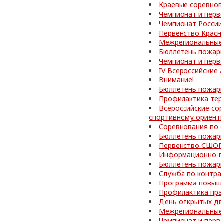
Краевые соревно
Чемпионат и перв
Чемпионат Росси
Первенство Красн
Межрегиональные
Бюллетень пожар
Чемпионат и перв
IV Всероссийские
Внимание!
Бюллетень пожар
Профилактика те
Всероссийские со
спортивному ориен
Соревнования по
Бюллетень пожар
Первенство СШОР
Информационно-п
Бюллетень пожар
Служба по контра
Программа повыш
Профилактика пр
День открытых д
Межрегиональные
Чемпионат и перв