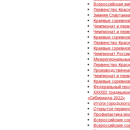
Всероссийская зи
Первенство Красн
Зимняя Спартакиа
Краевые соревнов
Чемпионат и перв
Чемпионат и перв
Краевые соревно
Первенство Красн
Краевые соревно
Чемпионат России
Межрегиональные
Первенство Красн
Производственная
Чемпионат и перв
Краевые соревно
Федеральный про
XXXXIII традицио
«Сибириада-2022»
Итоги городского
Открытое первен
Профилактика мо
Всероссийские со
Всероссийские со