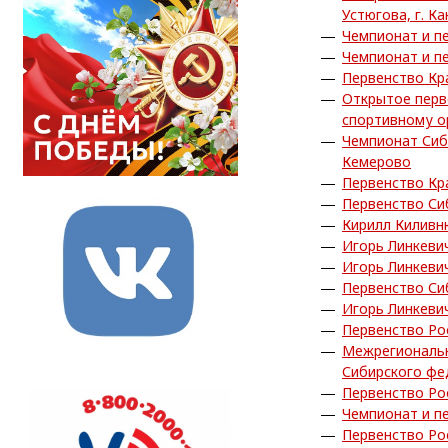
Устюгова, г. Ка
Чемпионат и пе
Чемпионат и пе
Первенство Кра
Открытое перв
спортивному о
Чемпионат Сиб
Кемерово
Первенство Кра
Первенство Си
Кирилл Киливн
Игорь Линкеви
Игорь Линкеви
Первенство Си
Игорь Линкеви
Первенство Рос
Межрегиональн
Сибирского фед
Первенство Ро
Чемпионат и пе
Первенство Ро