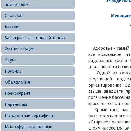
Учредитель
подготовке
Спортзал
Муниципа
Бассейн
Зал игры в настольный теннис
Здоровье - самый ц
Фитнес студия
все возможное, ч
Сауна
радовались жизни. 
деятельности нашег
Правила
Одной из основны
спортивной подг
Объявления
ориентирование. Од
свыше двадцати пр
Прейскурант
посещение бассейна
красоте - от фитнес
Партнёрам
Кроме того, наше 
Подарочный сертификат
базе спортивного к
«Старшее поколение
Многофункциональный
слоям населения. За