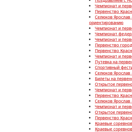
Поздравляем с Но
Чемпионат и перв
Первенство Красн
Селюков Ярослав 
ориентированию
Чемпионат и перв
Чемпионат федер
Чемпионат и перв
Первенство город
Первенство Красн
Чемпионат и перв
Путевка на перве
Спортивный фести
Селюков Ярослав 
Билеты на первен
Открытое первен
Чемпионат и перв
Первенство Красн
Селюков Ярослав 
Чемпионат и перв
Открытое первен
Первенство Красн
Краевые соревнов
Краевые соревнов