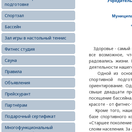
Учредитель
подготовке
Спортзал
Муниципа
Бассейн
Зал игры в настольный теннис
Здоровье - самый ц
Фитнес студия
все возможное, ч
Сауна
радовались жизни. 
деятельности нашег
Правила
Одной из основны
спортивной подг
Объявления
ориентирование. Од
свыше двадцати пр
Прейскурант
посещение бассейна
красоте - от фитнес
Партнёрам
Кроме того, наше 
Подарочный сертификат
базе спортивного к
«Старшее поколение
Многофункциональный
слоям населения. За