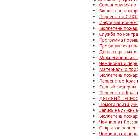
Соревнования по
Бюллетень пожар
Первенство СШОР
Информационно-п
Бюллетень пожар
Служба по контра
Программа повыш
Профилактика пр
День открытых д
Межрегиональные
Чемпионат и перв
Материалы о про
Бюллетень пожар
Первенство Красн
Единый федераль
Первенство Красн
ДЕТСКИЙ ТЕЛЕФО
Помоги пойти учи
Запись на лыжные
Бюллетень пожар
Чемпионат Росси
Открытое первенс
Чемпионат и перв