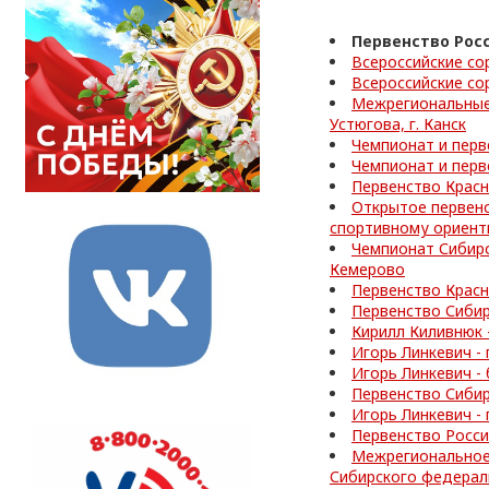
Первенство Рос
Всероссийские со
Всероссийские со
Межрегиональные 
Устюгова, г. Канск
Чемпионат и перв
Чемпионат и перв
Первенство Красно
Открытое первенс
спортивному ориенти
Чемпионат Сибирс
Кемерово
Первенство Красн
Первенство Сибир
Кирилл Киливнюк 
Игорь Линкевич -
Игорь Линкевич -
Первенство Сибир
Игорь Линкевич -
Первенство Росси
Межрегиональное 
Сибирского федераль