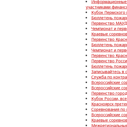
Информационные 
участниками финанс
Кубок Пермского 
Бюллетень пожар
Первенство МАУД
Чемпионат и перв
Краевые соревнов
Первенство Красн
Бюллетень пожар
Чемпионат и перв
Первенство Красн
Первенство Росси
Бюллетень пожар
Записывайтесь в 
Служба по контра
Всероссийские со
Всероссийские со
Первенство город
Кубок России, вс
Красноярск прете
Соревнования по 
Всероссийские со
Краевые соревно
Межрегиональные