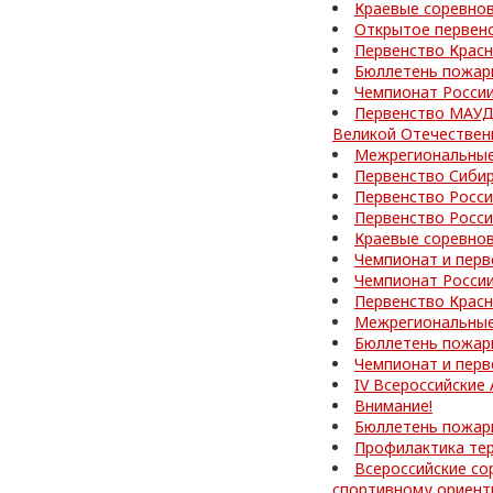
Краевые соревно
Открытое первен
Первенство Красн
Бюллетень пожар
Чемпионат Росси
Первенство МАУД
Великой Отечествен
Межрегиональные
Первенство Сибир
Первенство Росси
Первенство Росс
Краевые соревно
Чемпионат и перв
Чемпионат Росси
Первенство Красн
Межрегиональные
Бюллетень пожар
Чемпионат и перв
IV Всероссийские
Внимание!
Бюллетень пожар
Профилактика те
Всероссийские со
спортивному ориен