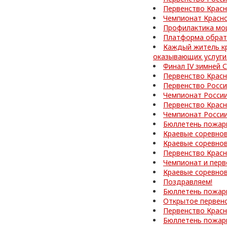
Первенство Красн
Чемпионат Красно
Профилактика мо
Платформа обратн
Каждый житель кр
оказывающих услуги
Финал IV зимней
Первенство Красн
Первенство Росс
Чемпионат России
Первенство Красн
Чемпионат России
Бюллетень пожар
Краевые соревно
Краевые соревнов
Первенство Красн
Чемпионат и перв
Краевые соревнов
Поздравляем!
Бюллетень пожар
Открытое первен
Первенство Красн
Бюллетень пожар