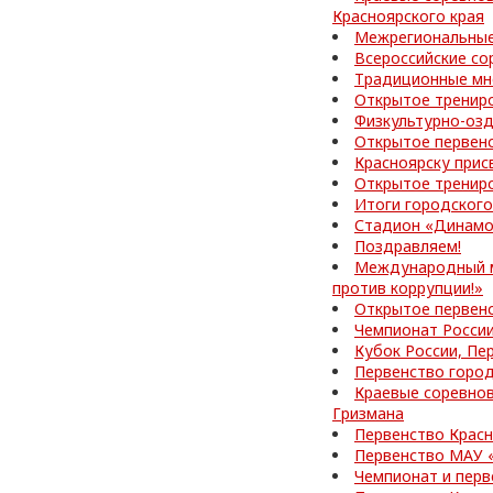
Красноярского края
Межрегиональные
Всероссийские со
Традиционные мн
Открытое тренир
Физкультурно-озд
Открытое первен
Красноярску прис
Открытое тренир
Итоги городского
Стадион «Динамо
Поздравляем!
Международный м
против коррупции!»
Открытое первен
Чемпионат России
Кубок России, Пе
Первенство город
Краевые соревнов
Гризмана
Первенство Красн
Первенство МАУ 
Чемпионат и перв