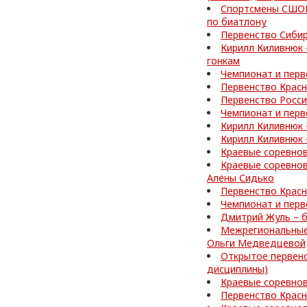
Спортсмены СШОР
по биатлону
Первенство Сибир
Кирилл Киливнюк 
гонкам
Чемпионат и перв
Первенство Красн
Первенство Росси
Чемпионат и перв
Кирилл Киливнюк 
Кирилл Киливнюк 
Краевые соревнов
Краевые соревнов
Алёны Сидько
Первенство Красн
Чемпионат и перв
Дмитрий Жуль – б
Межрегиональные 
Ольги Медведцевой
Открытое первенс
дисциплины)
Краевые соревнов
Первенство Красн