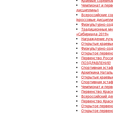
Краевые соревно
Чемпионат и перв
дисциплины)
Всероссийские со
(кроссовые дисципл
Физкультурно-оз
Традиционные мн
«Сибириада-2019»
Награждение лучш
Открытые краевые
Физкультурно-озд
Открытое первен
Первенство Росс
ПОЗДРАВЛЕНИЕ!
Спортивная эстаф
Архипкина Наталь
Открытые краевые
Спортивная эстаф
Чемпионат и перв
Первенство Красн
Всероссийский де
Первенство Красн
Открытое первен
Открытое первен