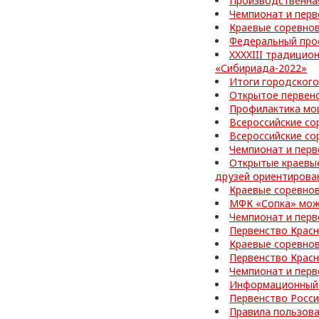
Производственная
Чемпионат и перв
Краевые соревно
Федеральный про
XXXXIII традицио
«Сибириада-2022»
Итоги городского
Открытое первен
Профилактика мо
Всероссийские со
Всероссийские со
Чемпионат и перв
Открытые краевы
друзей ориентирова
Краевые соревнов
МФК «Сопка» може
Чемпионат и перв
Первенство Красн
Краевые соревно
Первенство Красн
Чемпионат и перв
Информационный 
Первенство Росси
Правила пользов