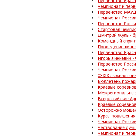
Первенство Красн
Чемпионат и перв
Первенство МАУД
Чемпионат Росси
Первенство Росс
Стартовал чемпи
Дмитрий Жуль - б
Командный спринт
Проведение личн
Первенство Красн
Игорь Линкевич -
Первенство Росси
Чемпионат Росси
XXXIX лыжная гон
Бюллетень пожар
Краевые соревно
Межрегиональные
Всероссийские Ар
Краевые соревно
Осторожно мошен
Курсы повышения
Чемпионат Росси
Чествование лучш
Чемпионат и перв