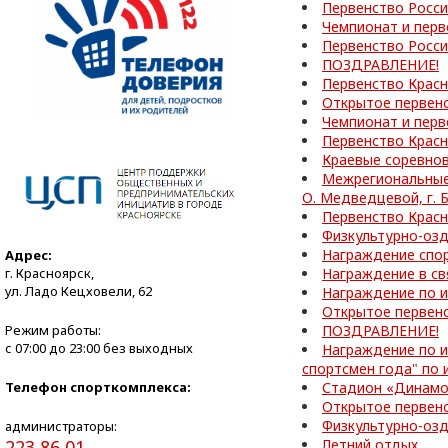
Первенство Росси
Чемпионат и перв
Первенство Росси
ПОЗДРАВЛЕНИЕ!
Первенство Красн
Открытое первенс
Чемпионат и перв
Первенство Красн
Краевые соревнов
Межрегиональные 
О. Медведцевой, г.
Первенство Красн
Физкультурно-оз
Награждение спор
Адрес:
г. Красноярск,
Награждение в св
ул. Ладо Кецховели, 62
Награждение по и
Открытое первен
Режим работы:
ПОЗДРАВЛЕНИЕ!
с 07:00 до 23:00 без выходных
Награждение по и
спортсмен года" по 
Телефон спорткомплекса:
Стадион «Динамо
Открытое первен
Физкультурно-озд
администраторы:
223 86 01
Летний отдых