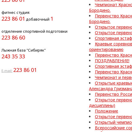
Чемпионат Красно
Бородино.
фитнес студия:
Первенство Красн
223 86 01
1
добавочный
Бородино.
Открытое первен
отделение спортивной подготовки
Открытое первен
223 86 60
Спортивная эста
Краевые соревнов
ориентированию
Лыжная база "Сибиряк"
Первенство Красн
243 35 33
ПОЗДРАВЛЕНИЕ!
Спортивная эста
223 86 01
E-mail:
Первенство Красн
Чемпионат и перв
Открытые краевы
Александра Гризман
Первенство Росс
Открытое первен
дисциплины)
Положение
Открытое первен
Открытый чемпион
Всероссийские со