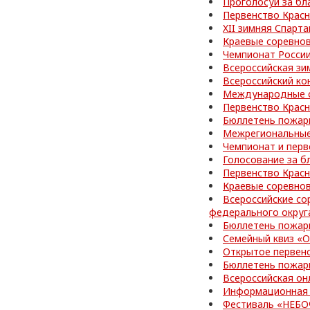
Проголосуй за бл
Первенство Красн
XII зимняя Спарт
Краевые соревно
Чемпионат Росси
Всероссийская зи
Всероссийский ко
Международные с
Первенство Красн
Бюллетень пожар
Межрегиональные
Чемпионат и перв
Голосование за б
Первенство Красн
Краевые соревно
Всероссийские со
федерального округ
Бюллетень пожар
Семейный квиз «О
Открытое первен
Бюллетень пожар
Всероссийская он
Информационная 
Фестиваль «НЕБ