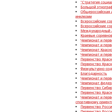
"Стратегия социа
Большой этногра
Общероссийская а
инклюзии
Всероссийские со
Всероссийские со
Международный д
Краевые соревнов
Чемпионат и перв
Чемпионат и перв
Чемпионат Красно
Чемпионат и перв
Первенство Красн
Первенство Красн
Физкультурно-оз
Благодарность
Чемпионат и перв
Чемпионат федер
Первенство Сибир
Первенство Красн
Чемпионат и перв
спортивному ориен
Первенство Росс
Первенство Росс