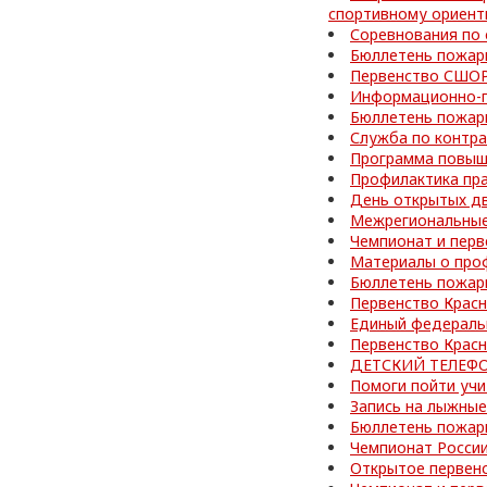
спортивному ориен
Соревнования по
Бюллетень пожар
Первенство СШОР
Информационно-п
Бюллетень пожар
Служба по контра
Программа повыш
Профилактика пр
День открытых д
Межрегиональные
Чемпионат и перв
Материалы о про
Бюллетень пожар
Первенство Красн
Единый федераль
Первенство Красн
ДЕТСКИЙ ТЕЛЕФО
Помоги пойти учи
Запись на лыжные
Бюллетень пожар
Чемпионат Росси
Открытое первенс