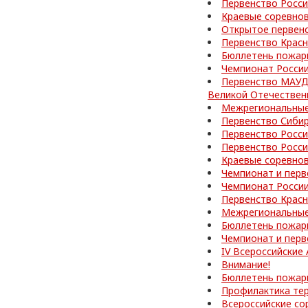
Первенство Росси
Краевые соревно
Открытое первен
Первенство Красн
Бюллетень пожар
Чемпионат Росси
Первенство МАУД
Великой Отечествен
Межрегиональные
Первенство Сибир
Первенство Росси
Первенство Росс
Краевые соревно
Чемпионат и перв
Чемпионат Росси
Первенство Красн
Межрегиональные
Бюллетень пожар
Чемпионат и перв
IV Всероссийские
Внимание!
Бюллетень пожар
Профилактика те
Всероссийские со