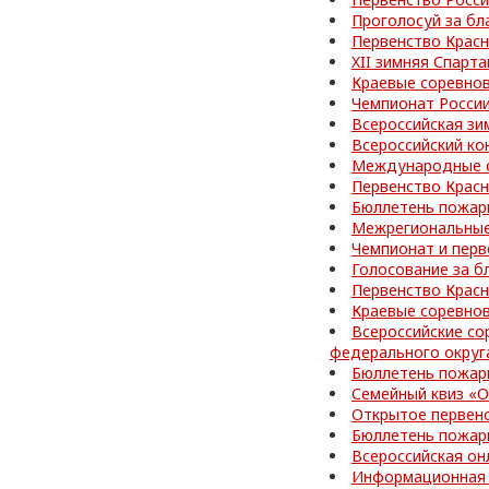
Проголосуй за бл
Первенство Красн
XII зимняя Спарт
Краевые соревно
Чемпионат Росси
Всероссийская зи
Всероссийский ко
Международные с
Первенство Красн
Бюллетень пожар
Межрегиональные
Чемпионат и перв
Голосование за б
Первенство Красн
Краевые соревно
Всероссийские со
федерального округ
Бюллетень пожар
Семейный квиз «О
Открытое первен
Бюллетень пожар
Всероссийская он
Информационная 