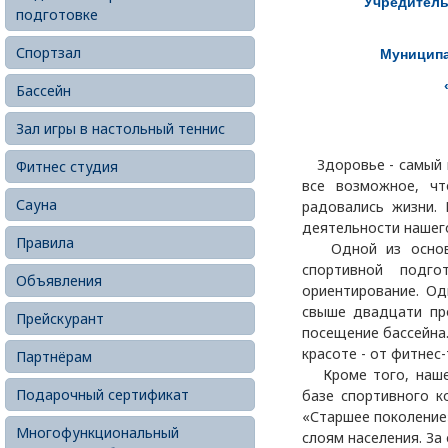
Учредитель
подготовке
Спортзал
Муниципа
Бассейн
Зал игры в настольный теннис
Здоровье - самый ц
Фитнес студия
все возможное, ч
Сауна
радовались жизни. 
деятельности нашег
Правила
Одной из основны
спортивной подг
Объявления
ориентирование. Од
свыше двадцати пр
Прейскурант
посещение бассейна
красоте - от фитнес
Партнёрам
Кроме того, наше 
Подарочный сертификат
базе спортивного к
«Старшее поколение
Многофункциональный
слоям населения. За