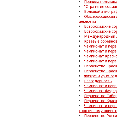
Правила пользов
"Стратегия социа
Большой этногра
Общероссийская а
инклюзии
Всероссийские со
Всероссийские со
Международный д
Краевые соревнов
Чемпионат и перв
Чемпионат и перв
Чемпионат Красно
Чемпионат и перв
Первенство Красн
Первенство Красн
Физкультурно-оз
Благодарность
Чемпионат и перв
Чемпионат федер
Первенство Сибир
Первенство Красн
Чемпионат и перв
спортивному ориен
Первенство Росс