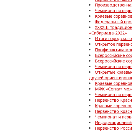
Производственная
Чемпионат и перв
Краевые соревно
Федеральный про
XXXXIII традицио
«Сибириада-2022»
Итоги городского
Открытое первен
Профилактика мо
Всероссийские со
Всероссийские со
Чемпионат и перв
Открытые краевы
друзей ориентирова
Краевые соревнов
МФК «Сопка» може
Чемпионат и перв
Первенство Красн
Краевые соревно
Первенство Красн
Чемпионат и перв
Информационный 
Первенство Росси