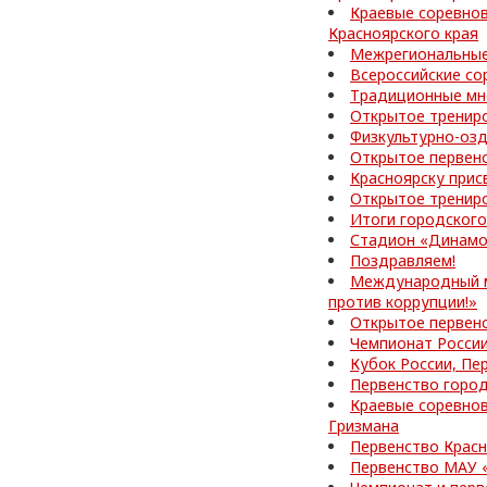
Краевые соревнов
Красноярского края
Межрегиональные
Всероссийские со
Традиционные мн
Открытое тренир
Физкультурно-озд
Открытое первен
Красноярску прис
Открытое тренир
Итоги городского
Стадион «Динамо
Поздравляем!
Международный м
против коррупции!»
Открытое первен
Чемпионат России
Кубок России, Пе
Первенство город
Краевые соревнов
Гризмана
Первенство Красн
Первенство МАУ 