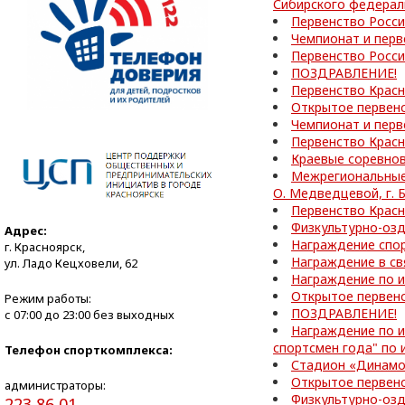
Сибирского федераль
Первенство Росси
Чемпионат и перв
Первенство Росси
ПОЗДРАВЛЕНИЕ!
Первенство Красн
Открытое первенс
Чемпионат и перв
Первенство Красн
Краевые соревнов
Межрегиональные 
О. Медведцевой, г.
Первенство Красн
Физкультурно-оз
Адрес:
Награждение спор
г. Красноярск,
Награждение в св
ул. Ладо Кецховели, 62
Награждение по и
Открытое первен
Режим работы:
ПОЗДРАВЛЕНИЕ!
с 07:00 до 23:00 без выходных
Награждение по и
спортсмен года" по 
Телефон спорткомплекса:
Стадион «Динамо
Открытое первен
администраторы:
Физкультурно-озд
223 86 01