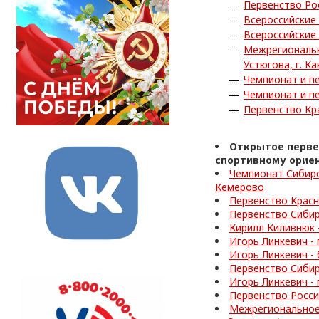
Первенство Ро
Всероссийские
Всероссийские
Межрегиональн
Устюгова, г. Ка
Чемпионат и пе
Чемпионат и пе
Первенство Кра
Открытое перве
спортивному ориен
Чемпионат Сибирс
Кемерово
Первенство Красн
Первенство Сибир
Кирилл Киливнюк 
Игорь Линкевич -
Игорь Линкевич -
Первенство Сибир
Игорь Линкевич -
Первенство Росси
Межрегиональное 