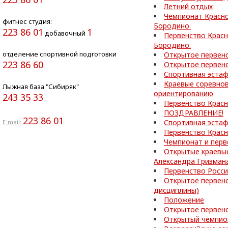
Летний отдых
Чемпионат Красно
фитнес студия:
Бородино.
223 86 01
1
добавочный
Первенство Красн
Бородино.
отделение спортивной подготовки
Открытое первен
223 86 60
Открытое первен
Спортивная эста
Краевые соревнов
Лыжная база "Сибиряк"
ориентированию
243 35 33
Первенство Красн
ПОЗДРАВЛЕНИЕ!
223 86 01
Спортивная эста
E-mail:
Первенство Красн
Чемпионат и перв
Открытые краевы
Александра Гризман
Первенство Росс
Открытое первен
дисциплины)
Положение
Открытое первен
Открытый чемпион