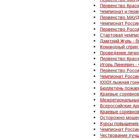
Первенство Красн
Чемпионат и перв
Первенство МАУД
Чемпионат Росси
Первенство Росс
Стартовал чемпи
Дмитрий Жуль - б
Командный спринт
Проведение личн
Первенство Красн
Игорь Линкевич -
Первенство Росси
Чемпионат Росси
XXXIX лыжная гон
Бюллетень пожар
Краевые соревно
Межрегиональные
Всероссийские Ар
Краевые соревно
Осторожно мошен
Курсы повышения
Чемпионат Росси
Чествование лучш