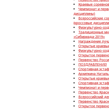
Краевые соревно
Чемпионат и перв
дисциплины)
Всероссийские со
(кроссовые дисципл
Физкультурно-оз
Традиционные мн
«Сибириада-2019»
Награждение лучш
Открытые краевые
Физкультурно-озд
Открытое первен
Первенство Росс
ПОЗДРАВЛЕНИЕ!
Спортивная эстаф
Архипкина Наталь
Открытые краевые
Спортивная эстаф
Чемпионат и перв
Первенство Красн
Всероссийский де
Первенство Красн
Открытое первен