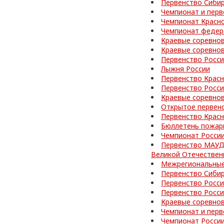
Первенство Сибир
Чемпионат и перв
Чемпионат Красно
Чемпионат федер
Краевые соревно
Краевые соревно
Первенство Росс
Лыжня России
Первенство Красн
Первенство Росси
Краевые соревно
Открытое первен
Первенство Красн
Бюллетень пожар
Чемпионат Росси
Первенство МАУД
Великой Отечествен
Межрегиональные
Первенство Сибир
Первенство Росси
Первенство Росс
Краевые соревно
Чемпионат и перв
Чемпионат Росси