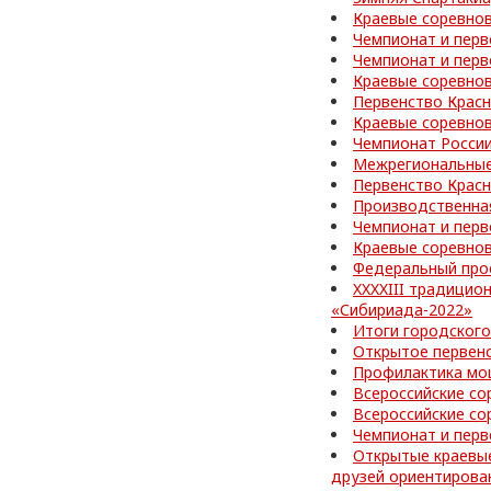
Краевые соревнов
Чемпионат и перв
Чемпионат и перв
Краевые соревно
Первенство Красн
Краевые соревно
Чемпионат России
Межрегиональные
Первенство Красн
Производственная
Чемпионат и перв
Краевые соревно
Федеральный про
XXXXIII традицио
«Сибириада-2022»
Итоги городского
Открытое первен
Профилактика мо
Всероссийские со
Всероссийские со
Чемпионат и перв
Открытые краевы
друзей ориентирова