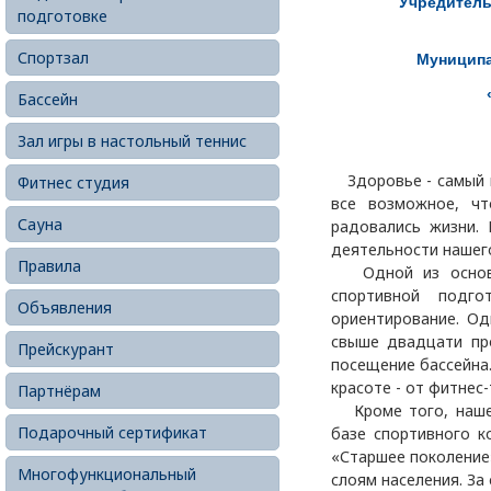
Учредитель
подготовке
Спортзал
Муниципа
Бассейн
Зал игры в настольный теннис
Здоровье - самый ц
Фитнес студия
все возможное, ч
Сауна
радовались жизни. 
деятельности нашег
Правила
Одной из основны
спортивной подг
Объявления
ориентирование. Од
свыше двадцати пр
Прейскурант
посещение бассейна
красоте - от фитнес
Партнёрам
Кроме того, наше 
Подарочный сертификат
базе спортивного к
«Старшее поколение
Многофункциональный
слоям населения. За