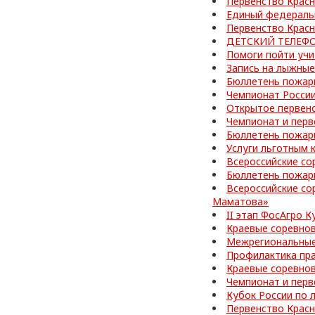
Первенство Красн
Единый федераль
Первенство Красн
ДЕТСКИЙ ТЕЛЕФО
Помоги пойти учи
Запись на лыжные
Бюллетень пожар
Чемпионат Росси
Открытое первенс
Чемпионат и перв
Бюллетень пожар
Услуги льготным 
Всероссийские со
Бюллетень пожар
Всероссийские со
Маматова»
II этап ФосАгро 
Краевые соревно
Межрегиональные
Профилактика пр
Краевые соревно
Чемпионат и перв
Кубок России по 
Первенство Красн