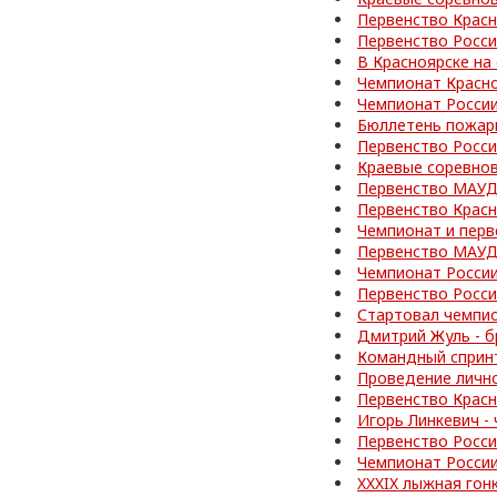
Первенство Красн
Первенство Росс
В Красноярске на
Чемпионат Красно
Чемпионат Росси
Бюллетень пожар
Первенство Росси
Краевые соревно
Первенство МАУД
Первенство Красн
Чемпионат и перв
Первенство МАУД
Чемпионат Росси
Первенство Росс
Стартовал чемпи
Дмитрий Жуль - б
Командный спринт
Проведение личн
Первенство Красн
Игорь Линкевич -
Первенство Росси
Чемпионат Росси
XXXIX лыжная гон