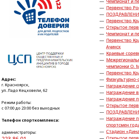
Чемпионат и пе
Первенство Ро
ПОЗДРАВЛЕНИ
Первенство Кра
Открытое перв
Чемпионат и пе
Первенство Кра
Ачинск
Краевые сорев
Межрегиональн
чемпионки О. 
Первенство Кра
Адрес:
Физкультурно-
г. Красноярск,
Награждение с
ул. Ладо Кецховели, 62
Награждение в
Награждение по
Режим работы:
Открытое перв
с 07:00 до 23:00 без выходных
ПОЗДРАВЛЕНИ
Награждение п
Телефон спорткомплекса:
спортсмен года
Стадион «Дина
администраторы:
223 86 01
Открытое перв