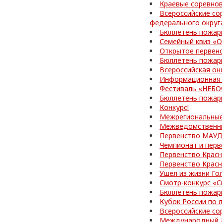
Краевые соревно
Всероссийские со
федерального округ
Бюллетень пожар
Семейный квиз «О
Открытое первен
Бюллетень пожар
Всероссийская он
Информационная 
Фестиваль «НЕБ
Бюллетень пожар
Конкурс!
Межрегиональные
Межведомственные
Первенство МАУД
Чемпионат и перв
Первенство Красн
Первенство Красн
Ушел из жизни Го
Смотр-конкурс «С
Бюллетень пожар
Кубок России по 
Всероссийские со
Международный Д