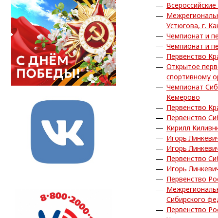
Всероссийские
Межрегиональн
Устюгова, г. Ка
Чемпионат и пе
Чемпионат и пе
Первенство Кра
Открытое перв
спортивному о
Чемпионат Сиб
Кемерово
Первенство Кра
Первенство Си
Кирилл Киливн
Игорь Линкеви
Игорь Линкеви
Первенство Си
Игорь Линкеви
Первенство Рос
Межрегиональн
Сибирского фед
Первенство Ро