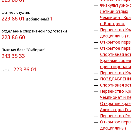
Физкультурно-
Летний отдых
фитнес студия:
Чемпионат Кра
223 86 01
1
добавочный
г. Бородино.
Первенство Кр
отделение спортивной подготовки
дисциплины) г.
223 86 60
Открытое перв
Открытое перв
Лыжная база "Сибиряк"
Спортивная эс
243 35 33
Краевые сорев
ориентирован
223 86 01
E-mail:
Первенство Кр
ПОЗДРАВЛЕНИ
Спортивная эс
Первенство Кр
Чемпионат и п
Открытые крае
Александра Гр
Первенство Ро
Открытое перв
дисциплины)