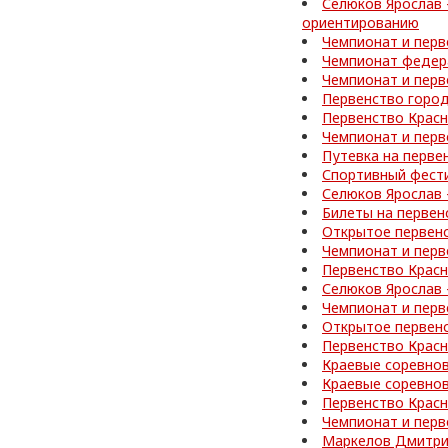
Селюков Ярослав 
ориентированию
Чемпионат и перв
Чемпионат федер
Чемпионат и перв
Первенство город
Первенство Красн
Чемпионат и перв
Путевка на перве
Спортивный фести
Селюков Ярослав 
Билеты на первен
Открытое первен
Чемпионат и перв
Первенство Красн
Селюков Ярослав 
Чемпионат и перв
Открытое первен
Первенство Красн
Краевые соревнов
Краевые соревнов
Первенство Красн
Чемпионат и перв
Маркелов Дмитрий