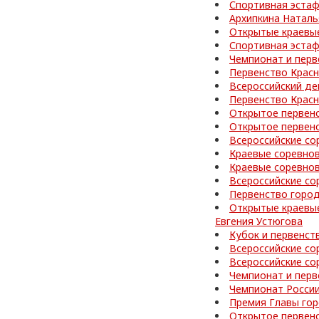
Спортивная эстаф
Архипкина Наталь
Открытые краевые
Спортивная эстаф
Чемпионат и перв
Первенство Красн
Всероссийский де
Первенство Красн
Открытое первен
Открытое первен
Всероссийские со
Краевые соревнов
Краевые соревно
Всероссийские со
Первенство город
Открытые краевые
Евгения Устюгова
Кубок и первенст
Всероссийские со
Всероссийские со
Чемпионат и перв
Чемпионат России
Премия Главы го
Открытое первен