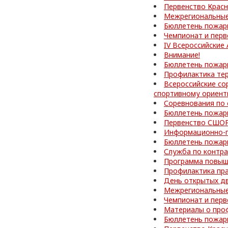
Первенство Красн
Межрегиональные
Бюллетень пожар
Чемпионат и перв
IV Всероссийские
Внимание!
Бюллетень пожар
Профилактика те
Всероссийские со
спортивному ориен
Соревнования по
Бюллетень пожар
Первенство СШОР
Информационно-п
Бюллетень пожар
Служба по контра
Программа повыш
Профилактика пр
День открытых д
Межрегиональные
Чемпионат и перв
Материалы о про
Бюллетень пожар