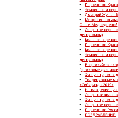
Первенство Красн
Чемпионат и перв
Дмитрий Жуль – б
Межрегиональные 
Ольги Медведцевой
Открытое первенс
дисциплины)
Краевые соревнов
Первенство Красн
Краевые соревно
Чемпионат и перв
дисциплины)
Всероссийские со
(кроссовые дисципл
Физкультурно-оз
Традиционные мн
«Сибириада-2019»
Награждение лучш
Открытые краевые
Физкультурно-озд
Открытое первен
Первенство Росс
ПОЗДРАВЛЕНИЕ!