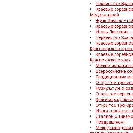
Первенство Красн
Краевые соревнов
Медведцевой
Жуль Виктор – по
Краевые соревнов
Игорь Линкевич –
Первенство Красн
Краевые соревно
Красноярского края»
Краевые соревнов
Красноярского края
Межрегиональные
Всероссийские со
Традиционные мн
Открытое тренир
Физкультурно-озд
Открытое первен
Красноярску прис
Открытое тренир
Итоги городского
Стадион «Динамо
Поздравляем!
Международный м