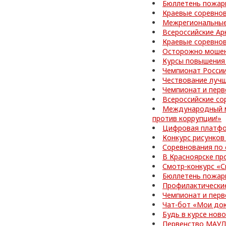
Бюллетень пожар
Краевые соревно
Межрегиональные
Всероссийские Ар
Краевые соревно
Осторожно мошен
Курсы повышения
Чемпионат Росси
Чествование лучш
Чемпионат и перв
Всероссийские со
Международный м
против коррупции!»
Цифровая платфо
Конкурс рисунков
Соревнования по
В Красноярске пр
Смотр-конкурс «С
Бюллетень пожар
Профилактически
Чемпионат и перв
Чат-бот «Мои до
Будь в курсе нов
Первенство МАУД