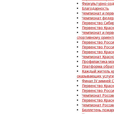
Физкультурно-оз
Благодарность
Чемпионат и перв
Чемпионат федер
Первенство Сибир
Первенство Красн
Чемпионат и перв
спортивному ориен
Первенство Росс
Первенство Росс
Первенство Красн
Чемпионат Красно
Профилактика мо
Платформа обратн
Каждый житель кр
оказывающих услуги
Финал IV зимней
Первенство Красн
Первенство Росс
Чемпионат России
Первенство Красн
Чемпионат России
Бюллетень пожар