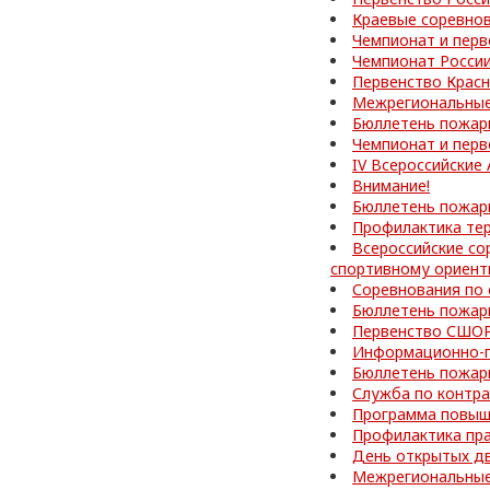
Краевые соревно
Чемпионат и перв
Чемпионат Росси
Первенство Красн
Межрегиональные
Бюллетень пожар
Чемпионат и перв
IV Всероссийские
Внимание!
Бюллетень пожар
Профилактика те
Всероссийские со
спортивному ориен
Соревнования по
Бюллетень пожар
Первенство СШОР
Информационно-п
Бюллетень пожар
Служба по контра
Программа повыш
Профилактика пр
День открытых д
Межрегиональные