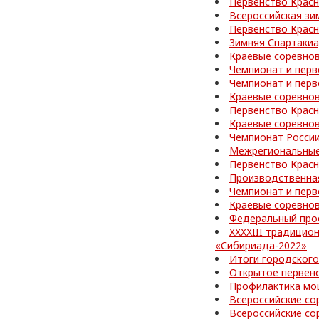
Первенство Красн
Всероссийская зи
Первенство Красн
Зимняя Спартакиа
Краевые соревнов
Чемпионат и перв
Чемпионат и перв
Краевые соревно
Первенство Красн
Краевые соревно
Чемпионат России
Межрегиональные
Первенство Красн
Производственная
Чемпионат и перв
Краевые соревно
Федеральный про
XXXXIII традицио
«Сибириада-2022»
Итоги городского
Открытое первен
Профилактика мо
Всероссийские со
Всероссийские со