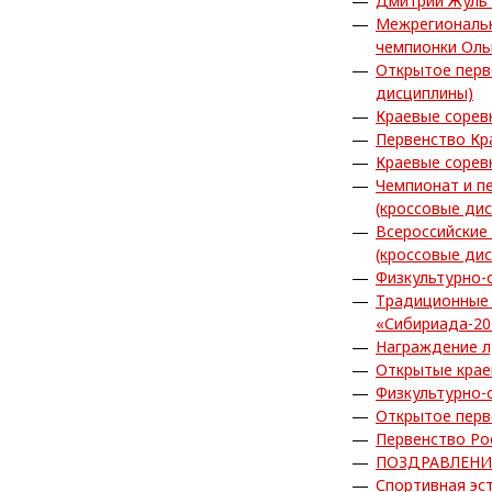
Дмитрий Жуль 
Межрегиональн
чемпионки Ол
Открытое перв
дисциплины)
Краевые сорев
Первенство Кр
Краевые сорев
Чемпионат и п
(кроссовые ди
Всероссийские
(кроссовые ди
Физкультурно-
Традиционные 
«Сибириада-20
Награждение л
Открытые крае
Физкультурно-
Открытое перв
Первенство Ро
ПОЗДРАВЛЕНИ
Спортивная эс