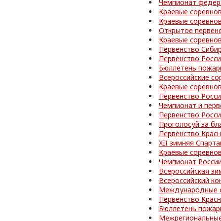
Чемпионат федер
Краевые соревно
Краевые соревнов
Открытое первен
Краевые соревно
Первенство Сибир
Первенство Росс
Бюллетень пожар
Всероссийские со
Краевые соревно
Первенство Росс
Чемпионат и перв
Первенство Росс
Проголосуй за бл
Первенство Красн
XII зимняя Спарт
Краевые соревно
Чемпионат Росси
Всероссийская зи
Всероссийский ко
Международные с
Первенство Красн
Бюллетень пожар
Межрегиональные