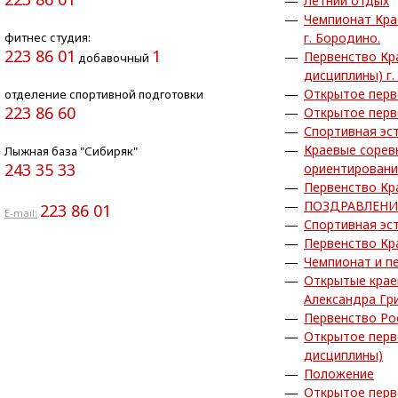
Летний отдых
Чемпионат Кра
фитнес студия:
г. Бородино.
223 86 01
1
Первенство Кр
добавочный
дисциплины) г.
Открытое перв
отделение спортивной подготовки
223 86 60
Открытое перв
Спортивная эс
Краевые сорев
Лыжная база "Сибиряк"
243 35 33
ориентирован
Первенство Кр
ПОЗДРАВЛЕНИ
223 86 01
E-mail:
Спортивная эс
Первенство Кр
Чемпионат и п
Открытые крае
Александра Гр
Первенство Ро
Открытое перв
дисциплины)
Положение
Открытое перв