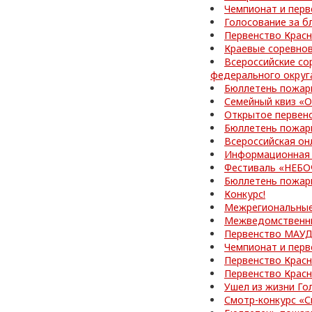
Чемпионат и перв
Голосование за б
Первенство Красн
Краевые соревно
Всероссийские со
федерального округ
Бюллетень пожар
Семейный квиз «О
Открытое первен
Бюллетень пожар
Всероссийская он
Информационная 
Фестиваль «НЕБ
Бюллетень пожар
Конкурс!
Межрегиональные
Межведомственные
Первенство МАУД
Чемпионат и перв
Первенство Красн
Первенство Красн
Ушел из жизни Го
Смотр-конкурс «С