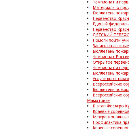
Чемпионат и перв
Материалы о про
Бюллетень пожар
Первенство Красн
Единый федераль
Первенство Красн
ДЕТСКИЙ ТЕЛЕФО
Помоги пойти учи
Запись на лыжные
Бюллетень пожар
Чемпионат Росси
Открытое первенс
Чемпионат и перв
Бюллетень пожар
Услуги льготным 
Всероссийские со
Бюллетень пожар
Всероссийские со
Маматова»
II этап ФосАгро 
Краевые соревно
Межрегиональные
Профилактика пр
Краевые соревно