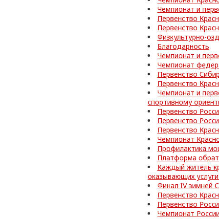
Чемпионат и перв
Первенство Красн
Первенство Красн
Физкультурно-оз
Благодарность
Чемпионат и перв
Чемпионат федер
Первенство Сибир
Первенство Красн
Чемпионат и перв
спортивному ориен
Первенство Росс
Первенство Росс
Первенство Красн
Чемпионат Красно
Профилактика мо
Платформа обратн
Каждый житель кр
оказывающих услуги
Финал IV зимней
Первенство Красн
Первенство Росс
Чемпионат России