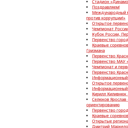
Стадион «Динамо
Поздравляем!
Международный м
против коррупции!»
Открытое первен
Чемпионат России
Кубок России, Пе
Первенство город
Краевые соревнов
Гризмана
Первенство Красн
Первенство МАУ 
Чемпионат и перв
Первенство Красн
Информационный 
Открытое первенс
Информационный 
Кирилл Киливнюк 
Селюков Ярослав 
ориентированию
Первенство город
Краевые соревно
Открытые регион
Дмитрий Маркелов