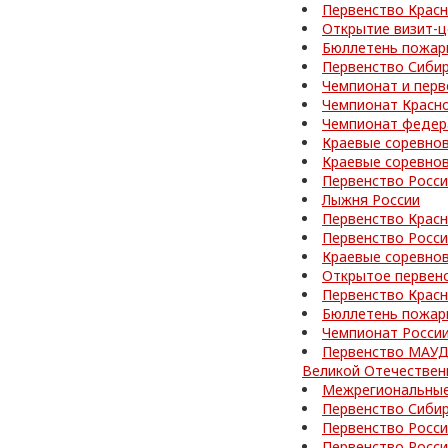
Первенство Красн
Открытие визит-ц
Бюллетень пожар
Первенство Сибир
Чемпионат и перв
Чемпионат Красно
Чемпионат федер
Краевые соревно
Краевые соревно
Первенство Росс
Лыжня России
Первенство Красн
Первенство Росси
Краевые соревно
Открытое первен
Первенство Красн
Бюллетень пожар
Чемпионат Росси
Первенство МАУД
Великой Отечествен
Межрегиональные
Первенство Сибир
Первенство Росси
Первенство Росс