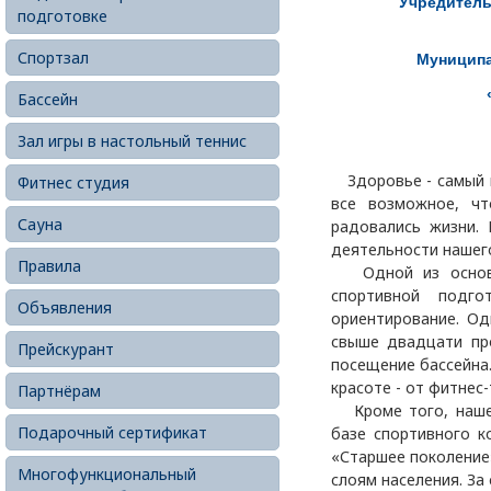
Учредитель
подготовке
Спортзал
Муниципа
Бассейн
Зал игры в настольный теннис
Здоровье - самый ц
Фитнес студия
все возможное, ч
Сауна
радовались жизни. 
деятельности нашег
Правила
Одной из основны
спортивной подг
Объявления
ориентирование. Од
свыше двадцати пр
Прейскурант
посещение бассейна
красоте - от фитнес
Партнёрам
Кроме того, наше 
Подарочный сертификат
базе спортивного к
«Старшее поколение
Многофункциональный
слоям населения. За