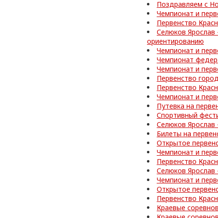
Поздравляем с Но
Чемпионат и перв
Первенство Красн
Селюков Ярослав 
ориентированию
Чемпионат и перв
Чемпионат федер
Чемпионат и перв
Первенство город
Первенство Красн
Чемпионат и перв
Путевка на перве
Спортивный фести
Селюков Ярослав 
Билеты на первен
Открытое первен
Чемпионат и перв
Первенство Красн
Селюков Ярослав 
Чемпионат и перв
Открытое первен
Первенство Красн
Краевые соревнов
Краевые соревнов