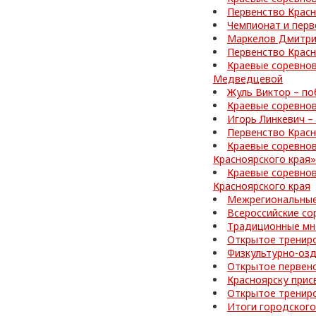
Первенство Красн
Чемпионат и перв
Маркелов Дмитрий
Первенство Красн
Краевые соревнов
Медведцевой
Жуль Виктор – по
Краевые соревнов
Игорь Линкевич –
Первенство Красн
Краевые соревно
Красноярского края»
Краевые соревнов
Красноярского края
Межрегиональные
Всероссийские со
Традиционные мн
Открытое тренир
Физкультурно-озд
Открытое первен
Красноярску прис
Открытое тренир
Итоги городского