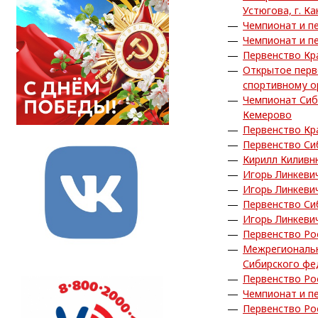
Устюгова, г. Ка
Чемпионат и пе
Чемпионат и пе
Первенство Кра
Открытое перв
спортивному о
Чемпионат Сиб
Кемерово
Первенство Кра
Первенство Си
Кирилл Киливн
Игорь Линкеви
Игорь Линкеви
Первенство Си
Игорь Линкеви
Первенство Рос
Межрегиональн
Сибирского фед
Первенство Ро
Чемпионат и пе
Первенство Ро