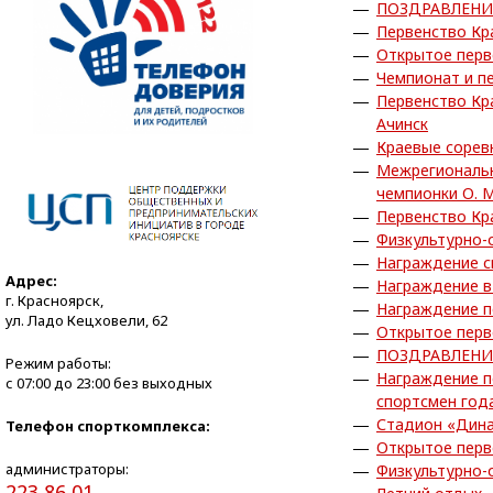
ПОЗДРАВЛЕНИ
Первенство Кра
Открытое перв
Чемпионат и пе
Первенство Кра
Ачинск
Краевые сорев
Межрегиональн
чемпионки О. 
Первенство Кра
Физкультурно-
Награждение с
Адрес:
Награждение в
г. Красноярск,
Награждение по
ул. Ладо Кецховели, 62
Открытое перв
ПОЗДРАВЛЕНИ
Режим работы:
Награждение п
с 07:00 до 23:00 без выходных
спортсмен года
Стадион «Дина
Телефон спорткомплекса:
Открытое перв
администраторы:
Физкультурно-
223 86 01