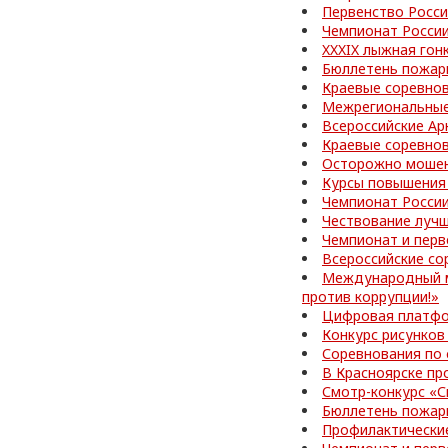
Первенство Росси
Чемпионат Росси
XXXIX лыжная гон
Бюллетень пожар
Краевые соревно
Межрегиональные
Всероссийские Ар
Краевые соревно
Осторожно мошен
Курсы повышения
Чемпионат Росси
Чествование лучш
Чемпионат и перв
Всероссийские со
Международный м
против коррупции!»
Цифровая платфо
Конкурс рисунков
Соревнования по
В Красноярске пр
Смотр-конкурс «С
Бюллетень пожар
Профилактически