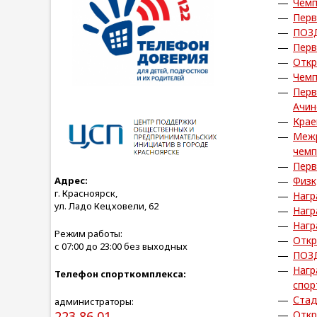
Чемп
Перв
ПОЗ
Перв
Откр
Чемп
Перв
Ачин
Крае
Межр
чемп
Перв
Адрес:
Физк
г. Красноярск,
Нагр
ул. Ладо Кецховели, 62
Нагр
Нагр
Режим работы:
Откр
с 07:00 до 23:00 без выходных
ПОЗ
Нагр
Телефон спорткомплекса:
спор
Стад
администраторы:
223 86 01
Откр