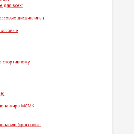
е для всех"
оссовые дисциплины)
россовые
о спортивному
е)
пиона мира МСМК
ованию (кроссовые