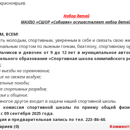
 красноярцев.
Набор детей
МАУДО «СШОР «Сибиряк» осуществляет набор детей
М, ВСЕМ!
ть молодым, спортивным, уверенным в себе и связать свою жи
нальным спортом по лыжным гонкам, биатлону, спортивному о
ьчиков и девочек от 9 до 12 лет в муниципальное авт
ельного образования «Спортивная школа олимпийского р
:
и выезды на соревнования;
ие на свежем воздухе;
ельные походы;
ие спортивных разрядов;
узья и общение.
 многое другое входит в задачи нашей спортивной школы.
я комиссия спортивной школы по приему общей физи
с 09 сентября 2025 года.
я и предварительная запись по тел. 223-86-60.
риев (0)
Коммент