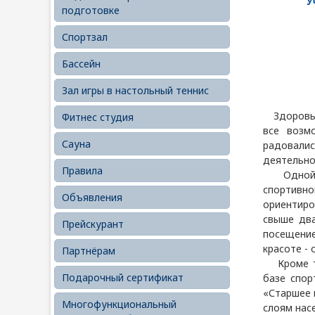
У
подготовке
Спортзал
Бассейн
Зал игры в настольный теннис
Здоровье 
Фитнес студия
все возм
Сауна
радовалис
деятельно
Правила
Одной из
спортивн
Объявления
ориентиро
свыше два
Прейскурант
посещение
красоте -
Партнёрам
Кроме то
Подарочный сертификат
базе спор
«Старшее 
Многофункциональный
слоям нас