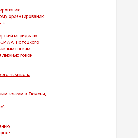
тированию
ному ориентированию
ва»
ирский меридиан»
СР А.А. Потоцкого
лыжным гонкам
я лыжных гонок
кого чемпиона
ным гонкам в Тюмени,
е)
анию
ярске