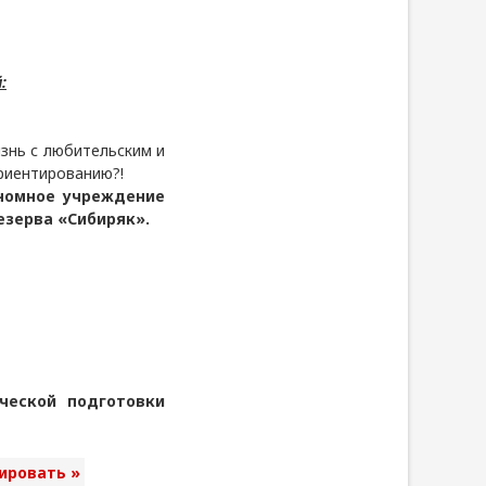
:
знь с любительским и
риентированию?!
ономное учреждение
езерва «Сибиряк».
ческой подготовки
ировать »