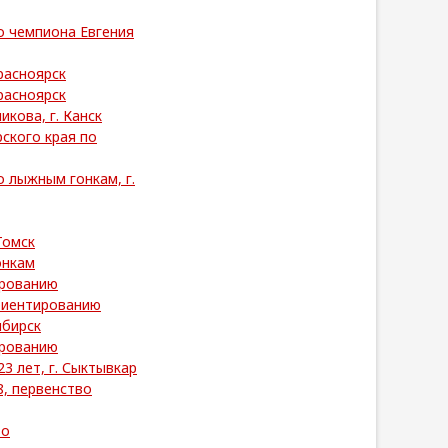
о чемпиона Евгения
расноярск
расноярск
кова, г. Канск
ского края по
 лыжным гонкам, г.
Томск
онкам
ированию
риентированию
ибирск
ированию
3 лет, г. Сыктывкар
, первенство
во