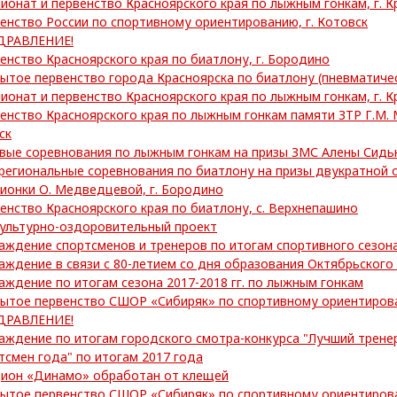
ионат и первенство Красноярского края по лыжным гонкам, г. К
енство России по спортивному ориентированию, г. Котовск
ДРАВЛЕНИЕ!
енство Красноярского края по биатлону, г. Бородино
ытое первенство города Красноярска по биатлону (пневматиче
ионат и первенство Красноярского края по лыжным гонкам, г. К
енство Красноярского края по лыжным гонкам памяти ЗТР Г.М. 
ск
вые соревнования по лыжным гонкам на призы ЗМС Алены Сидьк
егиональные соревнования по биатлону на призы двукратной 
ионки О. Медведцевой, г. Бородино
енство Красноярского края по биатлону, с. Верхнепашино
ультурно-оздоровительный проект
аждение спортсменов и тренеров по итогам спортивного сезона
аждение в связи с 80-летием со дня образования Октябрьского
аждение по итогам сезона 2017-2018 гг. по лыжным гонкам
ытое первенство СШОР «Сибиряк» по спортивному ориентиров
ДРАВЛЕНИЕ!
аждение по итогам городского смотра-конкурса "Лучший трене
тсмен года" по итогам 2017 года
ион «Динамо» обработан от клещей
ытое первенство СШОР «Сибиряк» по спортивному ориентиров