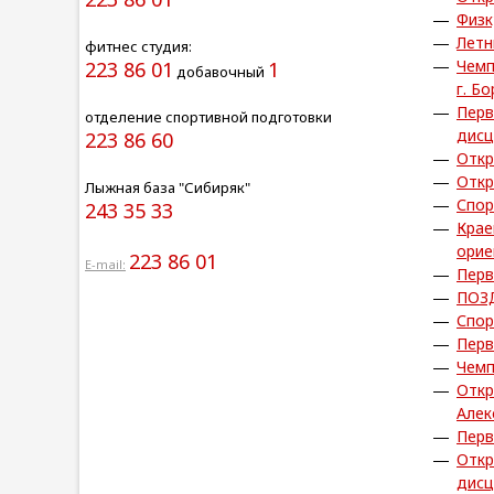
Физк
Летн
фитнес студия:
Чемп
223 86 01
1
добавочный
г. Б
Перв
отделение спортивной подготовки
дисц
223 86 60
Откр
Откр
Лыжная база "Сибиряк"
Спор
243 35 33
Крае
орие
223 86 01
E-mail:
Перв
ПОЗ
Спор
Перв
Чемп
Откр
Алек
Перв
Откр
дисц