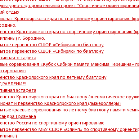
ультурно-оздоровительный проект "Спортивное ориентировани
ий отдых
ионат Красноярского края по спортивному ориентированию (кр
ородино.
енство Красноярского края по спортивному ориентированию (к
иплины) г. Бородино.
ытое первенство СШОР «Сибиряк» по биатлону
ытое первенство СШОР «Сибиряк» по биатлону
тивная эстафета
вые соревнования «Кубок Сибири памяти Максима Терешина» п
нтированию
енство Красноярского края по летнему биатлону
ДРАВЛЕНИЕ!
тивная эстафета
енство Красноярского края по биатлону (пневматическое оружи
ионат и первенство Красноярского края (лыжероллеры)
ытые краевые соревнования по летнему биатлону памяти чем
сандра Гризмана
енство России по спортивному ориентированию
ытое первенство МБУ СШОР «Олимп» по спортивному ориентир
иплины)