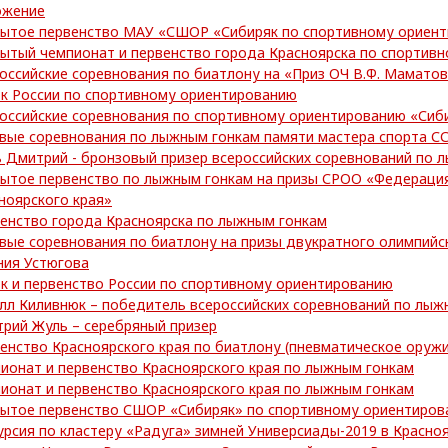
ожение
ытое первенство МАУ «СШОР «Сибиряк по спортивному ориен
ытый чемпионат и первенство города Красноярска по спортив
оссийские соревнования по биатлону на «Приз ОЧ В.Ф. Мамато
к России по спортивному ориентированию
оссийские соревнования по спортивному ориентированию «Сиб
вые соревнования по лыжным гонкам памяти мастера спорта СС
 Дмитрий - бронзовый призер всероссийских соревнований по 
ытое первенство по лыжным гонкам на призы СРОО «Федераци
ноярского края»
енство города Красноярска по лыжным гонкам
вые соревнования по биатлону на призы двукратного олимпийс
ния Устюгова
к и первенство России по спортивному ориентированию
лл Киливнюк – победитель всероссийских соревнований по лыж
рий Жуль – серебряный призер
енство Красноярского края по биатлону (пневматическое оружи
ионат и первенство Красноярского края по лыжным гонкам
ионат и первенство Красноярского края по лыжным гонкам
ытое первенство СШОР «Сибиряк» по спортивному ориентиров
урсия по кластеру «Радуга» зимней Универсиады-2019 в Красно