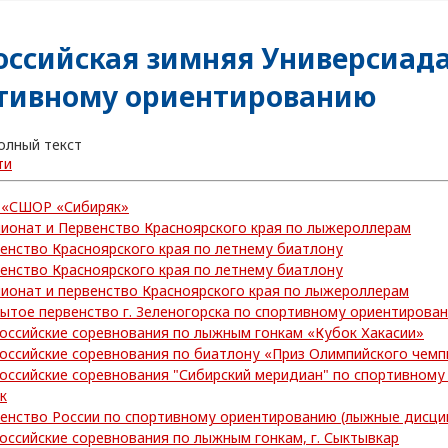
оссийская зимняя Универсиада
тивному ориентированию
олный текст
ти
 «СШОР «Сибиряк»
ионат и Первенство Красноярского края по лыжероллерам
енство Красноярского края по летнему биатлону
енство Красноярского края по летнему биатлону
ионат и первенство Красноярского края по лыжероллерам
ытое первенство г. Зеленогорска по спортивному ориентирова
оссийские соревнования по лыжным гонкам «Кубок Хакасии»
оссийские соревнования по биатлону «Приз Олимпийского чем
оссийские соревнования "Сибирский меридиан" по спортивному
к
енство России по спортивному ориентированию (лыжные дисцип
оссийские соревнования по лыжным гонкам, г. Сыктывкар