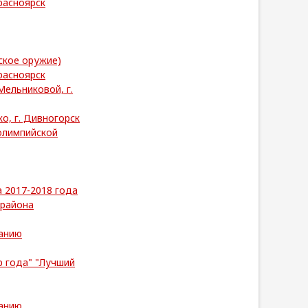
расноярск
ское оружие)
расноярск
Мельниковой, г.
о, г. Дивногорск
олимпийской
 2017-2018 года
 района
анию
р года" "Лучший
анию