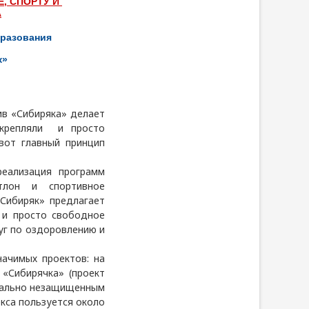
Е, СПОРТУ И
А
бразования
к»
ив «Сибиряка» делает
укрепляли и просто
вот главный принцип
ализация программ
тлон и спортивное
Сибиряк» предлагает
 и просто свободное
уг по оздоровлению и
ачимых проектов: на
 «Сибирячка» (проект
циально незащищенным
кса пользуется около