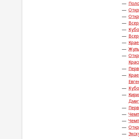
Пол
Откр
Откр
Всер
Кубо
Всер
Крае
Жуль
Откр
Крас
Перв
Крае
Евге
Кубо
Кири
Дмит
Перв
Чемп
Чемп
Откр
Экск