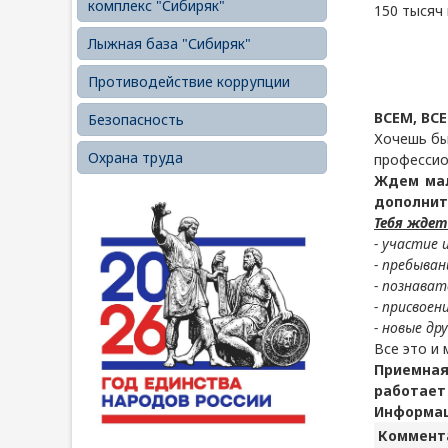
комплекс "Сибиряк"
150 тысяч
Лыжная база "Сибиряк"
Противодействие коррупции
ВСЕМ, ВСЕ
Безопасность
Хочешь бы
Охрана труда
профессио
Ждем мал
дополнит
Тебя ждет
- участие 
- пребыван
- познават
- присвоен
- новые др
Все это и
Приемна
работает 
Информаци
Коммента