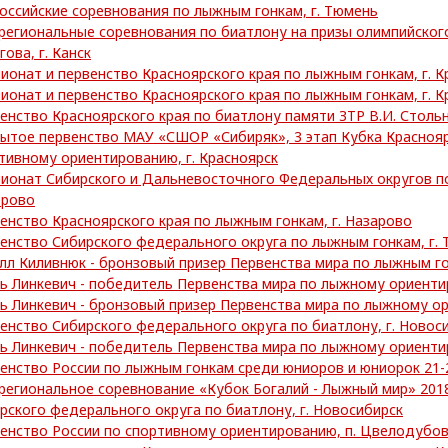
оссийские соревнования по лыжным гонкам, г. Тюмень
егиональные соревнования по биатлону на призы олимпийског
гова, г. Канск
ионат и первенство Красноярского края по лыжным гонкам, г. К
ионат и первенство Красноярского края по лыжным гонкам, г. К
енство Красноярского края по биатлону памяти ЗТР В.И. Стольни
ытое первенство МАУ «СШОР «Сибиряк», 3 этап Кубка Краснояр
тивному ориентированию, г. Красноярск
ионат Сибирского и Дальневосточного Федеральных округов по
ерово
енство Красноярского края по лыжным гонкам, г. Назарово
енство Сибирского федерального округа по лыжным гонкам, г. 
лл Киливнюк - бронзовый призер Первенства мира по лыжным г
ь Линкевич - победитель Первенства мира по лыжному ориент
ь Линкевич - бронзовый призер Первенства мира по лыжному о
енство Сибирского федерального округа по биатлону, г. Новос
ь Линкевич - победитель Первенства мира по лыжному ориент
енство России по лыжным гонкам среди юниоров и юниорок 21-2
егиональное соревнование «Кубок Богалий - Лыжный мир» 2018
рского федерального округа по биатлону, г. Новосибирск
енство России по спортивному ориентированию, п. Цвелодубо