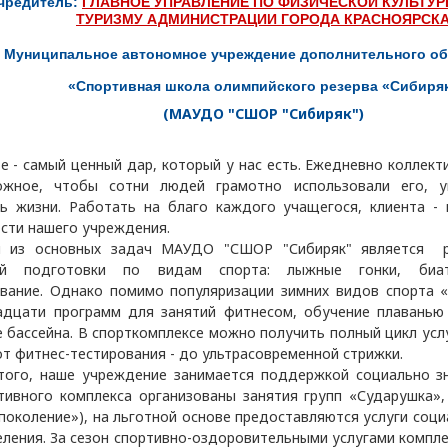
чредитель:
ГЛАВНОЕ УПРАВЛЕНИЕ ПО ФИЗИЧЕСКОЙ КУЛЬТУР
ТУРИЗМУ АДМИНИСТРАЦИИ ГОРОДА КРАСНОЯРСК
Муниципальное автономное учреждение дополнительного о
«Спортивная школа олимпийского резерва «Сибиря
(МАУДО "СШОР "Сибиряк")
- самый ценный дар, который у нас есть. Ежедневно коллект
ожное, чтобы сотни людей грамотно использовали его, 
ь жизни. Работать на благо каждого учащегося, клиента - 
сти нашего учреждения.
 основных задач МАУДО "СШОР "Сибиряк" является ре
ой подготовки по видам спорта: лыжные гонки, биа
вание. Однако помимо популяризации зимних видов спорта «
дцати программ для занятий фитнесом, обучение плаванью
 бассейна. В спорткомплексе можно получить полный цикл усл
 от фитнес-тестирования - до ультрасовременной стрижки.
го, наше учреждение занимается поддержкой социально зн
тивного комплекса организованы занятия групп «Сударушка»,
поколение»), на льготной основе предоставляются услуги со
еления. За сезон спортивно-оздоровительными услугами компле