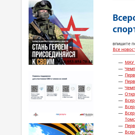
Всер
спор
впишите п
Все новос
МАУ
Чемп
Перв
Перв
Чемп
Откр
Всер
Всер
Всер
Томс
Перв
Всер