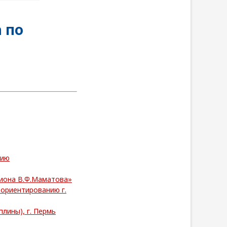
 по
нию
пиона В.Ф.Маматова»
 ориентированию г.
лины), г. Пермь