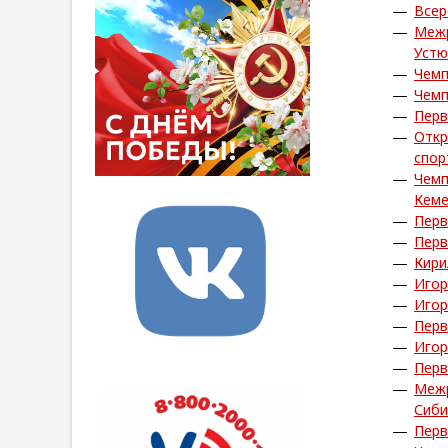
Всер
Межр
Устю
Чемп
Чемп
Перв
Откр
спор
Чемп
Кем
Перв
Перв
Кири
Игор
Игор
Перв
Игор
Перв
Межр
Сиби
Перв