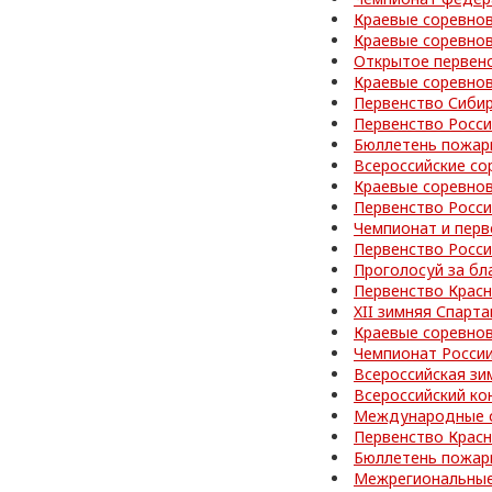
Краевые соревно
Краевые соревнов
Открытое первен
Краевые соревно
Первенство Сибир
Первенство Росс
Бюллетень пожар
Всероссийские со
Краевые соревно
Первенство Росс
Чемпионат и перв
Первенство Росс
Проголосуй за бл
Первенство Красн
XII зимняя Спарт
Краевые соревно
Чемпионат Росси
Всероссийская зи
Всероссийский ко
Международные с
Первенство Красн
Бюллетень пожар
Межрегиональные