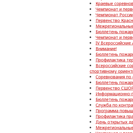
Краевые соревно
Чемпионат и перв
Чемпионат Росси
Первенство Красн
Межрегиональные
Бюллетень пожар
Чемпионат и перв
IV Всероссийские
Внимание!
Бюллетень пожар
Профилактика те
Всероссийские со
спортивному ориен
Соревнования по
Бюллетень пожар
Первенство СШОР
Информационно-п
Бюллетень пожар
Служба по контра
Программа повыш
Профилактика пр
День открытых д
Межрегиональные