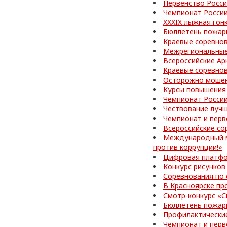
Первенство Росси
Чемпионат Росси
XXXIX лыжная гон
Бюллетень пожар
Краевые соревно
Межрегиональные
Всероссийские Ар
Краевые соревно
Осторожно мошен
Курсы повышения
Чемпионат Росси
Чествование лучш
Чемпионат и перв
Всероссийские со
Международный м
против коррупции!»
Цифровая платфо
Конкурс рисунков
Соревнования по
В Красноярске пр
Смотр-конкурс «С
Бюллетень пожар
Профилактически
Чемпионат и перв