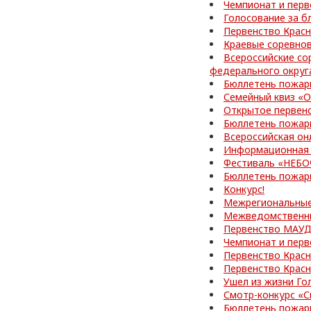
Чемпионат и перв
Голосование за б
Первенство Красн
Краевые соревно
Всероссийские со
федерального округ
Бюллетень пожар
Семейный квиз «О
Открытое первен
Бюллетень пожар
Всероссийская он
Информационная 
Фестиваль «НЕБ
Бюллетень пожар
Конкурс!
Межрегиональные
Межведомственные
Первенство МАУД
Чемпионат и перв
Первенство Красн
Первенство Красн
Ушел из жизни Го
Смотр-конкурс «С
Бюллетень пожар