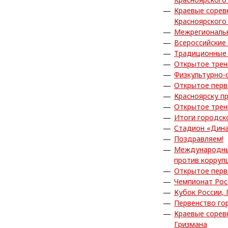
Краевые сорев
Красноярского
Межрегиональн
Всероссийские
Традиционные 
Открытое трен
Физкультурно-
Открытое перв
Красноярску п
Открытое трен
Итоги городск
Стадион «Дина
Поздравляем!
Международный
против корруп
Открытое перв
Чемпионат Рос
Кубок России,
Первенство го
Краевые сорев
Гризмана