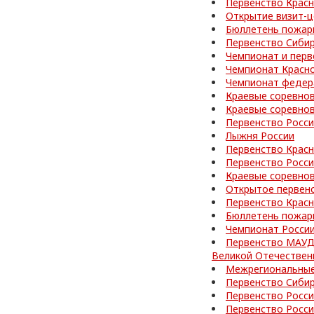
Первенство Красн
Открытие визит-ц
Бюллетень пожар
Первенство Сибир
Чемпионат и перв
Чемпионат Красно
Чемпионат федер
Краевые соревно
Краевые соревно
Первенство Росс
Лыжня России
Первенство Красн
Первенство Росси
Краевые соревно
Открытое первен
Первенство Красн
Бюллетень пожар
Чемпионат Росси
Первенство МАУД
Великой Отечествен
Межрегиональные
Первенство Сибир
Первенство Росси
Первенство Росс