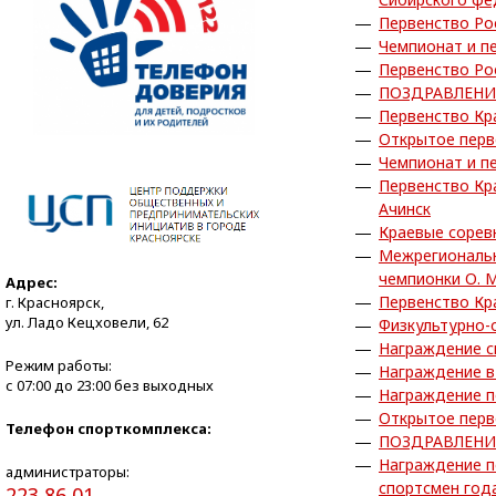
Первенство Ро
Чемпионат и пе
Первенство Ро
ПОЗДРАВЛЕНИ
Первенство Кра
Открытое перв
Чемпионат и пе
Первенство Кра
Ачинск
Краевые сорев
Межрегиональн
чемпионки О. 
Адрес:
Первенство Кра
г. Красноярск,
ул. Ладо Кецховели, 62
Физкультурно-
Награждение с
Режим работы:
Награждение в
с 07:00 до 23:00 без выходных
Награждение по
Открытое перв
Телефон спорткомплекса:
ПОЗДРАВЛЕНИ
Награждение п
администраторы:
спортсмен года
223 86 01