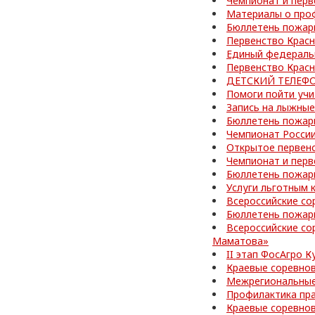
Чемпионат и перв
Материалы о про
Бюллетень пожар
Первенство Красн
Единый федераль
Первенство Красн
ДЕТСКИЙ ТЕЛЕФО
Помоги пойти учи
Запись на лыжные
Бюллетень пожар
Чемпионат Росси
Открытое первенс
Чемпионат и перв
Бюллетень пожар
Услуги льготным 
Всероссийские со
Бюллетень пожар
Всероссийские со
Маматова»
II этап ФосАгро 
Краевые соревно
Межрегиональные
Профилактика пр
Краевые соревно