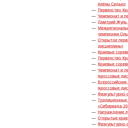
Алёны Сидько
Первенство Кр
Чемпионат и п
Дмитрий Жуль 
Межрегиональн
чемпионки Ол
Открытое перв
дисциплины)
Краевые сорев
Первенство Кр
Краевые сорев
Чемпионат и п
(кроссовые ди
Всероссийские
(кроссовые ди
Физкультурно-
Традиционные 
«Сибириада-20
Награждение л
Открытые крае
Физкультурно-