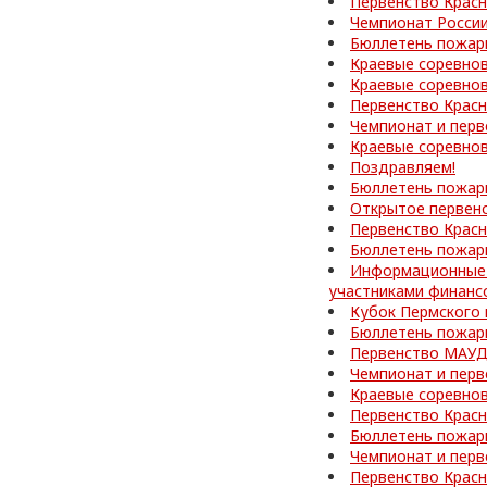
Первенство Красн
Чемпионат России
Бюллетень пожар
Краевые соревно
Краевые соревнов
Первенство Красн
Чемпионат и перв
Краевые соревнов
Поздравляем!
Бюллетень пожар
Открытое первен
Первенство Красн
Бюллетень пожар
Информационные 
участниками финанс
Кубок Пермского 
Бюллетень пожар
Первенство МАУД
Чемпионат и перв
Краевые соревнов
Первенство Красн
Бюллетень пожар
Чемпионат и перв
Первенство Красн