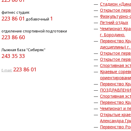
Стадион «Дина
Открытое перв
фитнес студия:
Физкультурно-
223 86 01
1
добавочный
Летний отдых
Чемпионат Кра
отделение спортивной подготовки
г. Бородино.
223 86 60
Первенство Кр
дисциплины) г.
Лыжная база "Сибиряк"
Открытое перв
243 35 33
Открытое перв
Спортивная эс
223 86 01
E-mail:
Краевые сорев
ориентирован
Первенство Кр
ПОЗДРАВЛЕНИ
Спортивная эс
Первенство Кр
Чемпионат и п
Открытые крае
Александра Гр
Первенство Ро