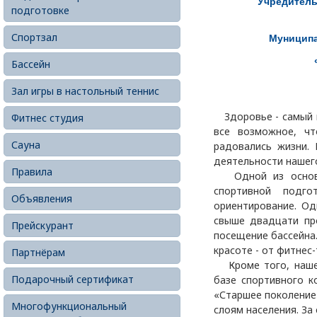
Учредитель
подготовке
Спортзал
Муниципа
Бассейн
Зал игры в настольный теннис
Здоровье - самый ц
Фитнес студия
все возможное, ч
Сауна
радовались жизни. 
деятельности нашег
Правила
Одной из основны
спортивной подг
Объявления
ориентирование. Од
свыше двадцати пр
Прейскурант
посещение бассейна
красоте - от фитнес
Партнёрам
Кроме того, наше 
Подарочный сертификат
базе спортивного к
«Старшее поколение
Многофункциональный
слоям населения. За