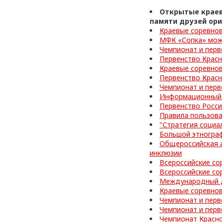
Открытые краев
памяти друзей ор
Краевые соревнов
МФК «Сопка» може
Чемпионат и перв
Первенство Красн
Краевые соревно
Первенство Красн
Чемпионат и перв
Информационный 
Первенство Росси
Правила пользов
"Стратегия социа
Большой этногра
Общероссийская а
инклюзии
Всероссийские со
Всероссийские со
Международный д
Краевые соревнов
Чемпионат и перв
Чемпионат и перв
Чемпионат Красно