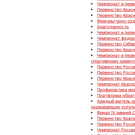
Чемпионат и перв
Первенство Красн
Первенство Красн
Физкультурно-оз
Благодарность
Чемпионат и перв
Чемпионат федер
Первенство Сибир
Первенство Красн
Чемпионат и перв
спортивному ориен
Первенство Росс
Первенство Росс
Первенство Красн
Чемпионат Красно
Профилактика мо
Платформа обратн
Каждый житель кр
оказывающих услуги
Финал IV зимней
Первенство Красн
Первенство Росс
Чемпионат России