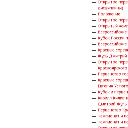
Открытое перв
дисциплины)
Положение
Открытое перв
Открытый чемп
Всероссийские
Кубок России 
Всероссийские
Краевые сорев
Жуль Дмитрий 
Открытое перв
Красноярского
Первенство го
Краевые сорев
Евгения Устюг
Кубок и перве
Кирилл Киливн
Дмитрий Жуль 
Первенство Кр
Чемпионат и п
Чемпионат и п
Открытое перв