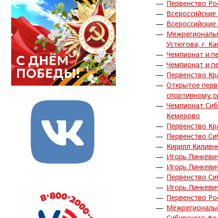
Первенство Ро
Всероссийские
Всероссийские
Межрегиональн
Устюгова, г. Ка
Чемпионат и пе
Чемпионат и пе
Первенство Кра
Открытое перв
спортивному о
Чемпионат Сиб
Кемерово
Первенство Кра
Первенство Си
Кирилл Киливн
Игорь Линкеви
Игорь Линкеви
Первенство Си
Игорь Линкеви
Первенство Рос
Межрегиональн
Сибирского фед