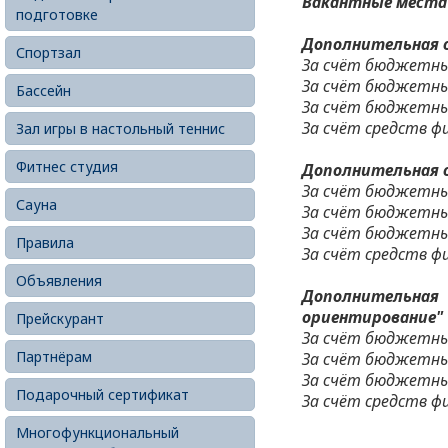
Вакантные места 
подготовке
Дополнительная о
Спортзал
За счёт бюджетны
За счёт бюджетны
Бассейн
За счёт бюджетны
За счёт средств фи
Зал игры в настольный теннис
Фитнес студия
Дополнительная о
За счёт бюджетны
Сауна
За счёт бюджетны
За счёт бюджетны
Правила
За счёт средств фи
Объявления
Дополнительная
ориентирование"
Прейскурант
За счёт бюджетны
Партнёрам
За счёт бюджетны
За счёт бюджетны
Подарочный сертификат
За счёт средств фи
Многофункциональный