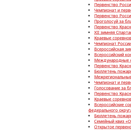
Первенство Росс
Чемпионат и перв
Первенство Росс
Проголосуй за бл
Первенство Красн
XII зимняя Спарт
Краевые соревно
Чемпионат Росси
Всероссийская зи
Всероссийский ко
Международные с
Первенство Красн
Бюллетень пожар
Межрегиональные
Чемпионат и перв
Голосование за б
Первенство Красн
Краевые соревно
Всероссийские со
федерального округ
Бюллетень пожар
Семейный квиз «О
Открытое первен