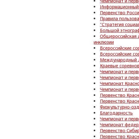
Чемпионат и перв
Информационный 
Первенство Росси
Правила пользов
"Стратегия социа
Большой этногра
Общероссийская а
инклюзии
Всероссийские со
Всероссийские со
Международный д
Краевые соревнов
Чемпионат и перв
Чемпионат и перв
Чемпионат Красно
Чемпионат и перв
Первенство Красн
Первенство Красн
Физкультурно-оз
Благодарность
Чемпионат и перв
Чемпионат федер
Первенство Сибир
Первенство Красн