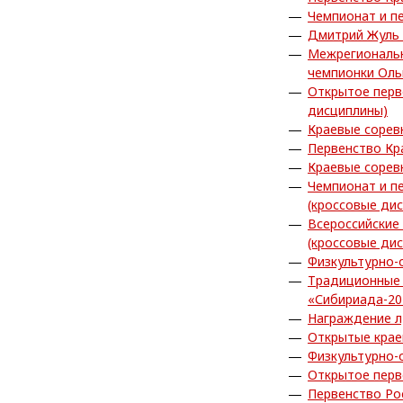
Чемпионат и п
Дмитрий Жуль 
Межрегиональн
чемпионки Ол
Открытое перв
дисциплины)
Краевые сорев
Первенство Кр
Краевые сорев
Чемпионат и п
(кроссовые ди
Всероссийские
(кроссовые ди
Физкультурно-
Традиционные 
«Сибириада-20
Награждение л
Открытые крае
Физкультурно-
Открытое перв
Первенство Ро