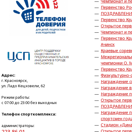
Чемпионат и пе
Первенство Ро
ПОЗДРАВЛЕНИ
Первенство Кра
Открытое перв
Чемпионат и пе
Первенство Кра
Ачинск
Краевые сорев
Межрегиональн
чемпионки О. 
Первенство Кра
Адрес:
Физкультурно-
г. Красноярск,
Награждение с
ул. Ладо Кецховели, 62
Награждение в
Награждение по
Режим работы:
Открытое перв
с 07:00 до 23:00 без выходных
ПОЗДРАВЛЕНИ
Награждение п
Телефон спорткомплекса:
спортсмен года
Стадион «Дина
администраторы:
223 86 01
Открытое перв