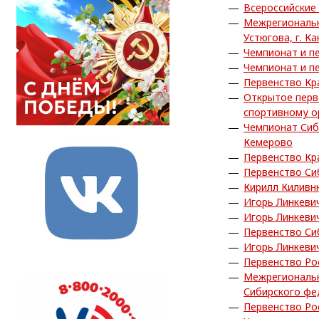
Всероссийские
Межрегиональн
Устюгова, г. Ка
Чемпионат и пе
Чемпионат и пе
Первенство Кра
Открытое перв
спортивному о
Чемпионат Сиб
Кемерово
Первенство Кра
Первенство Си
Кирилл Киливн
Игорь Линкеви
Игорь Линкеви
Первенство Си
Игорь Линкеви
Первенство Рос
Межрегиональн
Сибирского фед
Первенство Ро