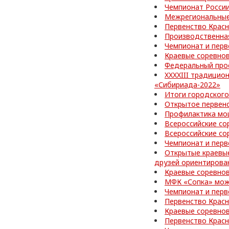
Чемпионат России
Межрегиональные
Первенство Красн
Производственная
Чемпионат и перв
Краевые соревно
Федеральный про
XXXXIII традицио
«Сибириада-2022»
Итоги городского
Открытое первен
Профилактика мо
Всероссийские со
Всероссийские со
Чемпионат и перв
Открытые краевы
друзей ориентирова
Краевые соревнов
МФК «Сопка» може
Чемпионат и перв
Первенство Красн
Краевые соревно
Первенство Красн