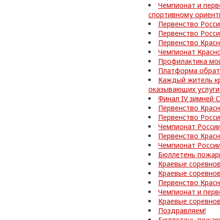
Чемпионат и перв
спортивному ориен
Первенство Росс
Первенство Росс
Первенство Красн
Чемпионат Красно
Профилактика мо
Платформа обратн
Каждый житель кр
оказывающих услуги
Финал IV зимней
Первенство Красн
Первенство Росс
Чемпионат России
Первенство Красн
Чемпионат России
Бюллетень пожар
Краевые соревно
Краевые соревнов
Первенство Красн
Чемпионат и перв
Краевые соревнов
Поздравляем!
Бюллетень пожар