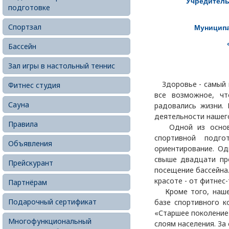
Учредитель
подготовке
Спортзал
Муниципа
Бассейн
Зал игры в настольный теннис
Здоровье - самый ц
Фитнес студия
все возможное, ч
Сауна
радовались жизни. 
деятельности нашег
Правила
Одной из основны
спортивной подг
Объявления
ориентирование. Од
свыше двадцати пр
Прейскурант
посещение бассейна
красоте - от фитнес
Партнёрам
Кроме того, наше 
Подарочный сертификат
базе спортивного к
«Старшее поколение
Многофункциональный
слоям населения. За