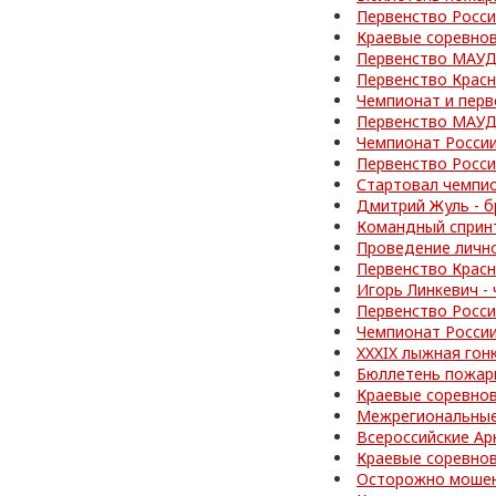
Первенство Росси
Краевые соревно
Первенство МАУД
Первенство Красн
Чемпионат и перв
Первенство МАУД
Чемпионат Росси
Первенство Росс
Стартовал чемпи
Дмитрий Жуль - б
Командный спринт
Проведение личн
Первенство Красн
Игорь Линкевич -
Первенство Росси
Чемпионат Росси
XXXIX лыжная гон
Бюллетень пожар
Краевые соревно
Межрегиональные
Всероссийские Ар
Краевые соревно
Осторожно мошен