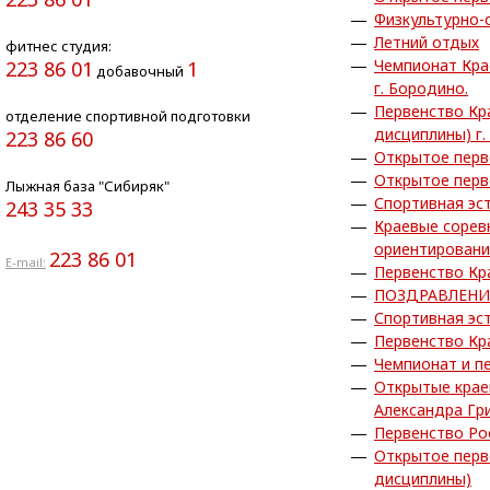
Физкультурно-
Летний отдых
фитнес студия:
Чемпионат Кра
223 86 01
1
добавочный
г. Бородино.
Первенство Кр
отделение спортивной подготовки
дисциплины) г.
223 86 60
Открытое перв
Открытое перв
Лыжная база "Сибиряк"
Спортивная эс
243 35 33
Краевые сорев
ориентирован
223 86 01
E-mail:
Первенство Кр
ПОЗДРАВЛЕНИ
Спортивная эс
Первенство Кр
Чемпионат и п
Открытые крае
Александра Гр
Первенство Ро
Открытое перв
дисциплины)