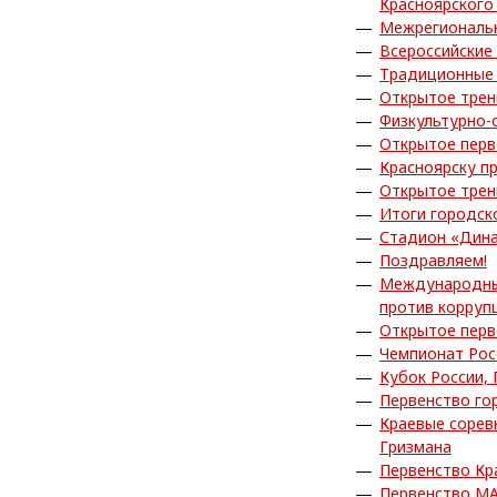
Красноярского
Межрегиональн
Всероссийские
Традиционные 
Открытое трен
Физкультурно-
Открытое перв
Красноярску п
Открытое трен
Итоги городск
Стадион «Дина
Поздравляем!
Международный
против корруп
Открытое перв
Чемпионат Рос
Кубок России,
Первенство го
Краевые сорев
Гризмана
Первенство Кр
Первенство МА