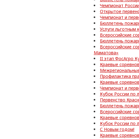
Чемпионат Росси
Открытое первенс
Чемпионат и перв
Бюллетень пожар
Услуги льготным 
Всероссийские со
Бюллетень пожар
Всероссийские со
Маматова»
II этап ФосАгро 
Краевые соревно
Межрегиональные
Профилактика пр
Краевые соревно
Чемпионат и перв
Кубок России по 
Первенство Красн
Бюллетень пожар
Всероссийские со
Краевые соревно
Кубок России по 
С Новым годом!
Краевые соревнов