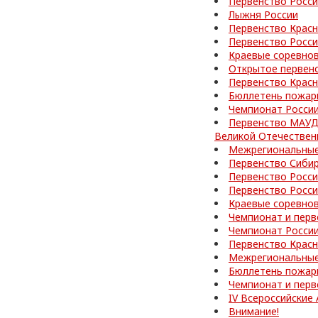
Первенство Росс
Лыжня России
Первенство Красн
Первенство Росси
Краевые соревно
Открытое первен
Первенство Красн
Бюллетень пожар
Чемпионат Росси
Первенство МАУД
Великой Отечествен
Межрегиональные
Первенство Сибир
Первенство Росси
Первенство Росс
Краевые соревно
Чемпионат и перв
Чемпионат Росси
Первенство Красн
Межрегиональные
Бюллетень пожар
Чемпионат и перв
IV Всероссийские
Внимание!