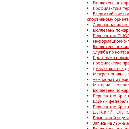
Бюллетень пожар
Профилактика те
Всероссийские со
спортивному ориен
Соревнования по
Бюллетень пожар
Первенство СШОР
Информационно-п
Бюллетень пожар
Служба по контра
Программа повыш
Профилактика пр
День открытых д
Межрегиональные
Чемпионат и перв
Материалы о про
Бюллетень пожар
Первенство Красн
Единый федераль
Первенство Красн
ДЕТСКИЙ ТЕЛЕФО
Помоги пойти учи
Запись на лыжные
Бюллетень пожар