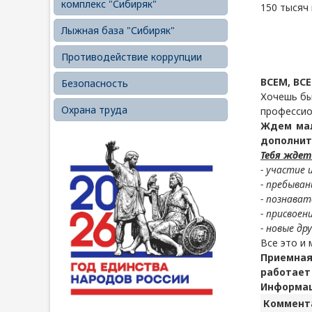
комплекс "Сибиряк"
150 тысяч
Лыжная база "Сибиряк"
Противодействие коррупции
ВСЕМ, ВСЕ
Безопасность
Хочешь бы
Охрана труда
профессио
Ждем мал
дополнит
Тебя ждет
- участие 
- пребыван
- познават
- присвоен
- новые др
Все это и
Приемна
работает 
Информаци
Коммента