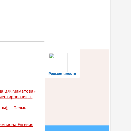
Решаем вместе
на В.Ф.Маматова»
иентированию г.
ы), г. Пермь
емпиона Евгения