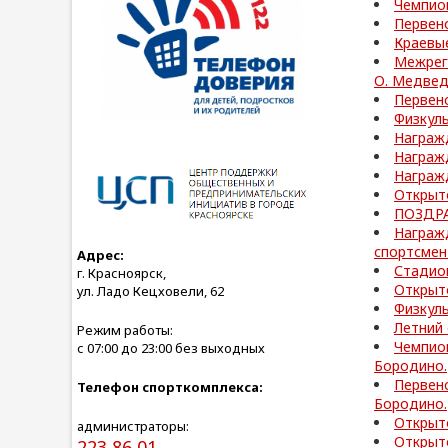
Чемпион
Первенс
Краевые
Межрег
О. Медвед
Первенс
Физкул
Награжд
Награжд
Награжд
Открыт
ПОЗДРА
Награжд
спортсмен
Адрес:
Стадио
г. Красноярск,
Открыт
ул. Ладо Кецховели, 62
Физкул
Летний
Режим работы:
Чемпион
с 07:00 до 23:00 без выходных
Бородино.
Первенс
Телефон спорткомплекса:
Бородино.
Открыт
администраторы:
Открыт
223 86 01