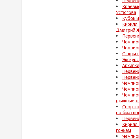
Первен
Краевые
Устюгова
Кубок 
Кирилл 
Дмитрий Ж
Первенс
Чемпио
Чемпио
Открыт
Экскурс
Архипк
Первен
Первенс
Чемпио
Чемпио
Чемпио
(лыжные д
Спортс
по биатло
Первен
Кирилл
гонкам
Чемпио