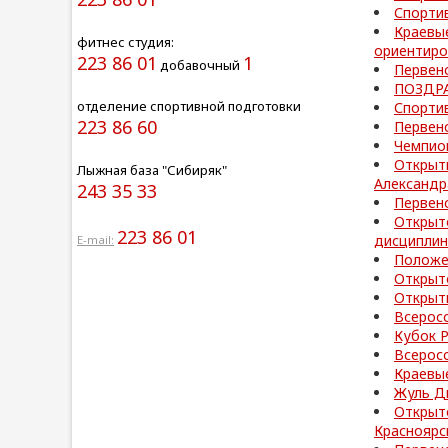
Спорти
Краевы
фитнес студия:
ориентир
223 86 01
1
добавочный
Первенс
ПОЗДРА
отделение спортивной подготовки
Спорти
223 86 60
Первенс
Чемпион
Открыт
Лыжная база "Сибиряк"
Александр
243 35 33
Первен
Открыт
223 86 01
дисциплин
E-mail:
Положе
Открыт
Открыт
Всеросс
Кубок 
Всерос
Краевые
Жуль Д
Открыт
Красноярс