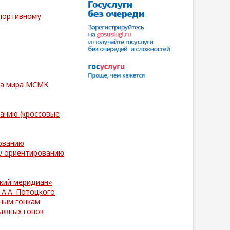
спортивному
на мира МСМК
анию (кроссовые
ованию
у ориентированию
ский меридиан»
А.А. Потоцкого
жным гонкам
ыжных гонок