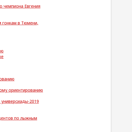
о чемпиона Евгения
 гонкам в Тюмени,
ию
ке
рованию
ному ориентированию
 универсиады-2019
удентов по лыжным