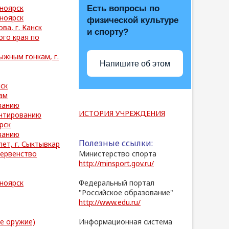
сноярск
Есть вопросы по
сноярск
физической культуре
ва, г. Канск
и спорту?
го края по
жным гонкам, г.
Напишите об этом
ск
ам
ванию
ИСТОРИЯ УЧРЕЖДЕНИЯ
ентированию
рск
/
ванию
Полезные ссылки:
ет, г. Сыктывкар
первенство
Министерство спорта
http://minsport.gov.ru/
/
сноярск
Федеральный портал
"Российское образование"
http://www.edu.ru/
/
е оружие)
Информационная система