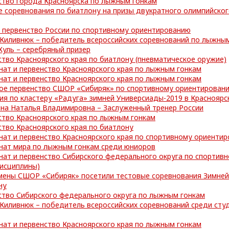
ство города Красноярска по лыжным гонкам
 соревнования по биатлону на призы двукратного олимпийског
и первенство России по спортивному ориентированию
Киливнюк – победитель всероссийских соревнований по лыжным
уль – серебряный призер
тво Красноярского края по биатлону (пневматическое оружие)
нат и первенство Красноярского края по лыжным гонкам
нат и первенство Красноярского края по лыжным гонкам
ое первенство СШОР «Сибиряк» по спортивному ориентирован
ия по кластеру «Радуга» зимней Универсиады-2019 в Красноярс
ина Наталья Владимировна – Заслуженный тренер России
ство Красноярского края по лыжным гонкам
тво Красноярского края по биатлону
нат и первенство Красноярского края по спортивному ориенти
нат мира по лыжным гонкам среди юниоров
нат и первенство Сибирского федерального округа по спортив
исциплины)
мены СШОР «Сибиряк» посетили тестовые соревнования Зимней
ну
ство Сибирского федерального округа по лыжным гонкам
 Киливнюк – победитель всероссийских соревнований среди ст
нат и первенство Красноярского края по лыжным гонкам