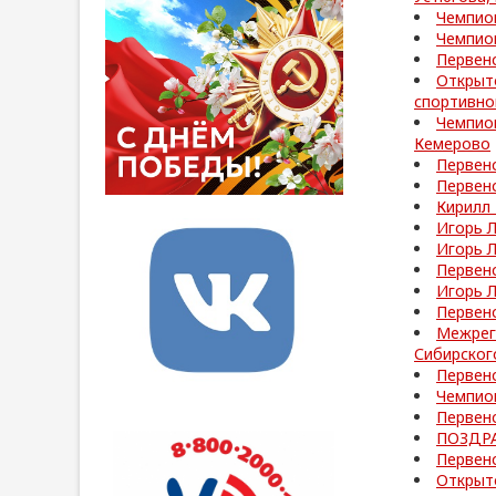
Чемпион
Чемпион
Первенс
Открыт
спортивно
Чемпион
Кемерово
Первенс
Первенс
Кирилл
Игорь 
Игорь 
Первенс
Игорь 
Первенс
Межрег
Сибирског
Первен
Чемпион
Первенс
ПОЗДРА
Первенс
Открыт