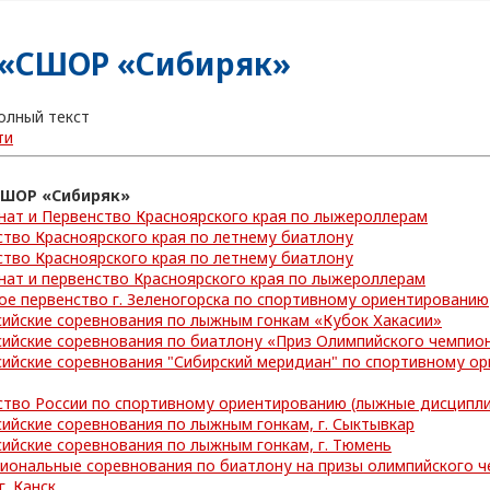
«СШОР «Сибиряк»
олный текст
ти
СШОР «Сибиряк»
нат и Первенство Красноярского края по лыжероллерам
тво Красноярского края по летнему биатлону
тво Красноярского края по летнему биатлону
нат и первенство Красноярского края по лыжероллерам
е первенство г. Зеленогорска по спортивному ориентированию
сийские соревнования по лыжным гонкам «Кубок Хакасии»
сийские соревнования по биатлону «Приз Олимпийского чемпио
ийские соревнования "Сибирский меридиан" по спортивному ор
тво России по спортивному ориентированию (лыжные дисциплин
ийские соревнования по лыжным гонкам, г. Сыктывкар
ийские соревнования по лыжным гонкам, г. Тюмень
иональные соревнования по биатлону на призы олимпийского ч
г. Канск