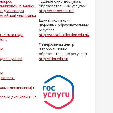
сноярск
"Единое окно доступа к
ьниковой, г. Ачинск
образовательным услугам"
г. Дивногорск
http://window.edu.ru/
импийской чемпионки
/
Единая коллекция
цифровых образовательных
ресурсов
017-2018 года
http://school-collection.edu.ru/
йона
/
Федеральный центр
ию
информационно-
образовательных ресурсов
ода" "Лучший
http://fcior.edu.ru/
ию
ля всех"
овые дисциплины) г.
совые дисциплины) г.