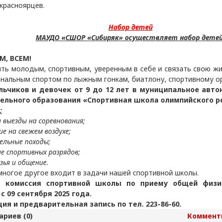
 красноярцев.
Набор детей
МАУДО «СШОР «Сибиряк» осуществляет набор детей
М, ВСЕМ!
ть молодым, спортивным, уверенным в себе и связать свою жи
нальным спортом по лыжным гонкам, биатлону, спортивному о
ьчиков и девочек от 9 до 12 лет в муниципальное авт
ельного образования «Спортивная школа олимпийского р
:
и выезды на соревнования;
ие на свежем воздухе;
ельные походы;
ие спортивных разрядов;
узья и общение.
 многое другое входит в задачи нашей спортивной школы.
я комиссия спортивной школы по приему общей физи
с 09 сентября 2025 года.
я и предварительная запись по тел. 223-86-60.
риев (0)
Коммент