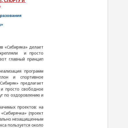
Е, СПОРТУ И
А
бразования
к»
ив «Сибиряка» делает
укрепляли и просто
вот главный принцип
ализация программ
тлон и спортивное
Сибиряк» предлагает
 и просто свободное
уг по оздоровлению и
ачимых проектов: на
 «Сибирячка» (проект
циально незащищенным
кса пользуется около