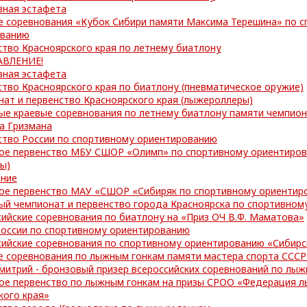
вная эстафета
е соревнования «Кубок Сибири памяти Максима Терешина» по 
ованию
тво Красноярского края по летнему биатлону
ВЛЕНИЕ!
вная эстафета
тво Красноярского края по биатлону (пневматическое оружие)
ат и первенство Красноярского края (лыжероллеры)
ые краевые соревнования по летнему биатлону памяти чемпио
а Гризмана
ство России по спортивному ориентированию
ое первенство МБУ СШОР «Олимп» по спортивному ориентиров
ы)
ние
ое первенство МАУ «СШОР «Сибиряк по спортивному ориентир
ый чемпионат и первенство города Красноярска по спортивном
ийские соревнования по биатлону на «Приз ОЧ В.Ф. Маматова»
России по спортивному ориентированию
сийские соревнования по спортивному ориентированию «Сибир
 соревнования по лыжным гонкам памяти мастера спорта СССР 
митрий - бронзовый призер всероссийских соревнований по лы
ое первенство по лыжным гонкам на призы СРОО «Федерация л
кого края»