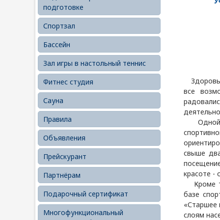
У
подготовке
Спортзал
Бассейн
Зал игры в настольный теннис
Здоровье 
Фитнес студия
все возм
Сауна
радовалис
деятельно
Правила
Одной из
спортивн
Объявления
ориентиро
свыше два
Прейскурант
посещение
красоте -
Партнёрам
Кроме то
Подарочный сертификат
базе спор
«Старшее 
Многофункциональный
слоям нас