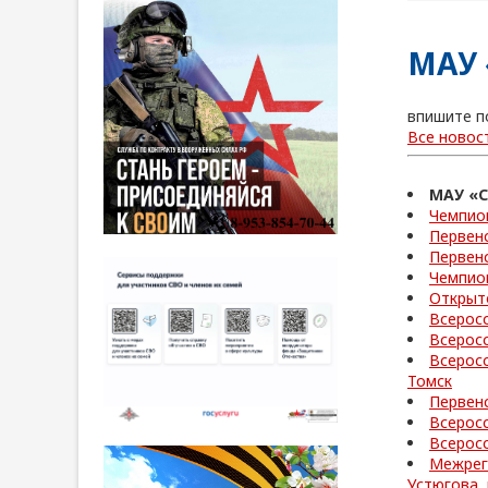
МАУ 
впишите п
Все новос
МАУ «
Чемпио
Первенс
Первенс
Чемпио
Открыто
Всерос
Всерос
Всеросс
Томск
Первенс
Всеросс
Всеросс
Межрег
Устюгова, 