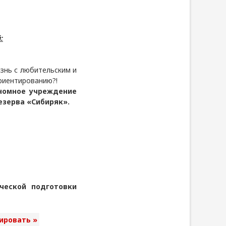
:
знь с любительским и
риентированию?!
ономное учреждение
езерва «Сибиряк».
ческой подготовки
ировать »