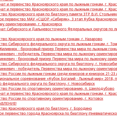
ат и первенство Красноярского края по лыжным гонкам, г. Кра
ат и первенство Красноярского края по лыжным гонкам, г. Кра
тво Красноярского края по биатлону памяти ЗТР В.И. Стольнико
ое первенство МАУ «СШОР «Сибиряк», 3 этап Кубка Красноярско
му ориентированию, г. Красноярск
ат Сибирского и Дальневосточного Федеральных округов по лы
тво Красноярского края по лыжным гонкам, г. Назарово
тво Сибирского федерального округа по лыжным гонкам, г. Том
 Киливнюк - бронзовый призер Первенства мира по лыжным гонк
Линкевич - победитель Первенства мира по лыжному ориентиро
Линкевич - бронзовый призер Первенства мира по лыжному ори
тво Сибирского федерального округа по биатлону, г. Новосиби
Линкевич - победитель Первенства мира по лыжному ориентиро
тво России по лыжным гонкам среди юниоров и юниорок 21-23 л
иональное соревнование «Кубок Богалий - Лыжный мир» 2018, 
о федерального округа по биатлону, г. Новосибирск
ство России по спортивному ориентированию, п. Цвелодубово
ат и первенство Красноярского края по лыжным гонкам, г. Кра
тво России по спортивному ориентированию, г. Котовск
ВЛЕНИЕ!
тво Красноярского края по биатлону, г. Бородино
ое первенство города Красноярска по биатлону (пневматическо