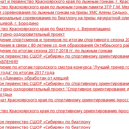
ат и первенство Красноярского края по лыжным гонкам, г. Кра
тво Красноярского края по лыжным гонкам памяти ЗТР Г.М. Мел
 соревнования по лыжным гонкам на призы ЗМС Алены Сидько, 
иональные соревнования по биатлону на призы двукратной ол
цевой, г. Бородино
тво Красноярского края по биатлону, с. Верхнепашино
ьтурно-оздоровительный проект
ение спортсменов и тренеров по итогам спортивного сезона 2
ение в связи с 80-летием со дня образования Октябрьского ра
ение по итогам сезона 2017-2018 гг. по лыжным гонкам
ое первенство СШОР «Сибиряк» по спортивному ориентирован
ВЛЕНИЕ!
ение по итогам городского смотра-конкурса "Лучший тренер г
 года" по итогам 2017 года
н «Динамо» обработан от клещей
ое первенство СШОР «Сибиряк» по спортивному ориентирован
ьтурно-оздоровительный проект "Спортивное ориентирование д
 отдых
ат Красноярского края по спортивному ориентированию (кросс
тво Красноярского края по спортивному ориентированию (крос
ое первенство СШОР «Сибиряк» по биатлону
ое первенство СШОР «Сибиряк» по биатлону