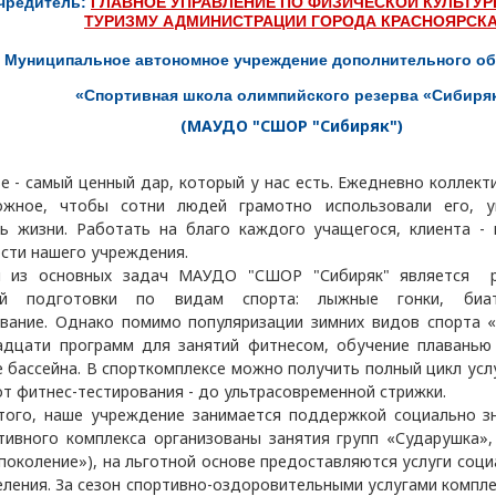
чредитель:
ГЛАВНОЕ УПРАВЛЕНИЕ ПО ФИЗИЧЕСКОЙ КУЛЬТУР
ТУРИЗМУ АДМИНИСТРАЦИИ ГОРОДА КРАСНОЯРСК
Муниципальное автономное учреждение дополнительного о
«Спортивная школа олимпийского резерва «Сибиря
(МАУДО "СШОР "Сибиряк")
- самый ценный дар, который у нас есть. Ежедневно коллект
ожное, чтобы сотни людей грамотно использовали его, 
ь жизни. Работать на благо каждого учащегося, клиента - 
сти нашего учреждения.
 основных задач МАУДО "СШОР "Сибиряк" является ре
ой подготовки по видам спорта: лыжные гонки, биа
вание. Однако помимо популяризации зимних видов спорта «
дцати программ для занятий фитнесом, обучение плаванью
 бассейна. В спорткомплексе можно получить полный цикл усл
 от фитнес-тестирования - до ультрасовременной стрижки.
го, наше учреждение занимается поддержкой социально зн
тивного комплекса организованы занятия групп «Сударушка»,
поколение»), на льготной основе предоставляются услуги со
еления. За сезон спортивно-оздоровительными услугами компле