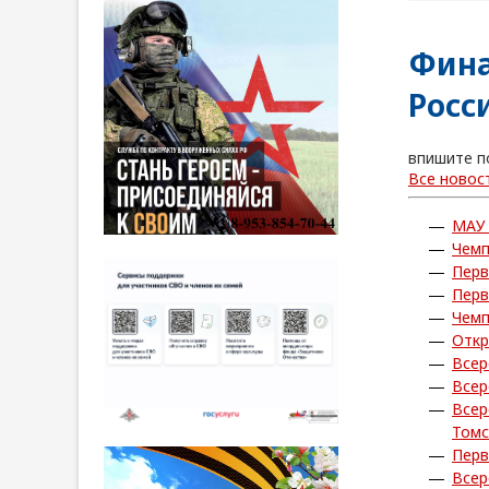
Фина
Росс
впишите п
Все новос
МАУ
Чемп
Перв
Перв
Чемп
Откр
Всер
Всер
Всер
Томс
Перв
Всер