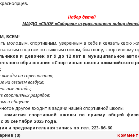
 красноярцев.
Набор детей
МАУДО «СШОР «Сибиряк» осуществляет набор детей
М, ВСЕМ!
ть молодым, спортивным, уверенным в себе и связать свою жи
нальным спортом по лыжным гонкам, биатлону, спортивному о
ьчиков и девочек от 9 до 12 лет в муниципальное авт
ельного образования «Спортивная школа олимпийского р
:
и выезды на соревнования;
ие на свежем воздухе;
ельные походы;
ие спортивных разрядов;
узья и общение.
 многое другое входит в задачи нашей спортивной школы.
я комиссия спортивной школы по приему общей физи
с 09 сентября 2025 года.
я и предварительная запись по тел. 223-86-60.
риев (0)
Коммент