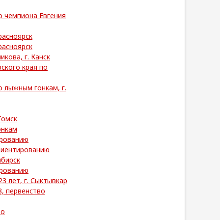
о чемпиона Евгения
расноярск
расноярск
кова, г. Канск
ского края по
 лыжным гонкам, г.
Томск
онкам
ированию
риентированию
ибирск
ированию
3 лет, г. Сыктывкар
, первенство
во