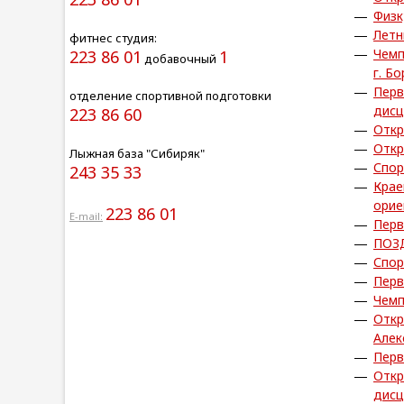
Физк
Летн
фитнес студия:
Чемп
223 86 01
1
добавочный
г. Б
Перв
отделение спортивной подготовки
дисц
223 86 60
Откр
Откр
Лыжная база "Сибиряк"
Спор
243 35 33
Крае
орие
223 86 01
E-mail:
Перв
ПОЗ
Спор
Перв
Чемп
Откр
Алек
Перв
Откр
дисц