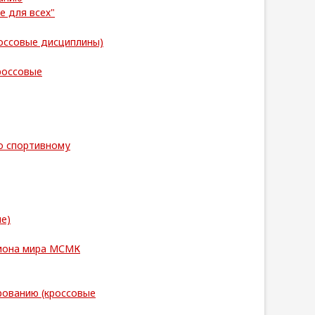
е для всех"
оссовые дисциплины)
россовые
о спортивному
е)
пиона мира МСМК
ованию (кроссовые