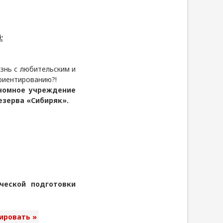
:
знь с любительским и
риентированию?!
ономное учреждение
езерва «Сибиряк».
ческой подготовки
ировать »