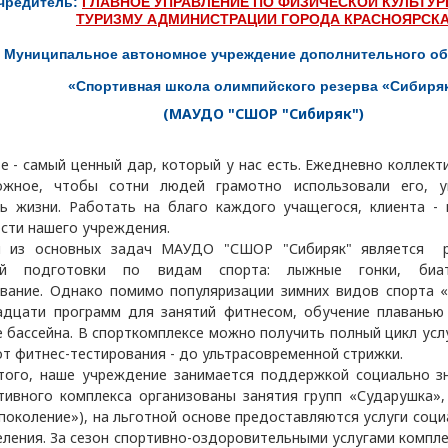
чредитель:
ГЛАВНОЕ УПРАВЛЕНИЕ ПО ФИЗИЧЕСКОЙ КУЛЬТУР
ТУРИЗМУ АДМИНИСТРАЦИИ ГОРОДА КРАСНОЯРСК
Муниципальное автономное учреждение дополнительного о
«Спортивная школа олимпийского резерва «Сибиря
(МАУДО "СШОР "Сибиряк")
- самый ценный дар, который у нас есть. Ежедневно коллект
ожное, чтобы сотни людей грамотно использовали его, 
ь жизни. Работать на благо каждого учащегося, клиента - 
сти нашего учреждения.
 основных задач МАУДО "СШОР "Сибиряк" является ре
ой подготовки по видам спорта: лыжные гонки, биа
вание. Однако помимо популяризации зимних видов спорта «
дцати программ для занятий фитнесом, обучение плаванью
 бассейна. В спорткомплексе можно получить полный цикл усл
 от фитнес-тестирования - до ультрасовременной стрижки.
го, наше учреждение занимается поддержкой социально зн
тивного комплекса организованы занятия групп «Сударушка»,
поколение»), на льготной основе предоставляются услуги со
еления. За сезон спортивно-оздоровительными услугами компле