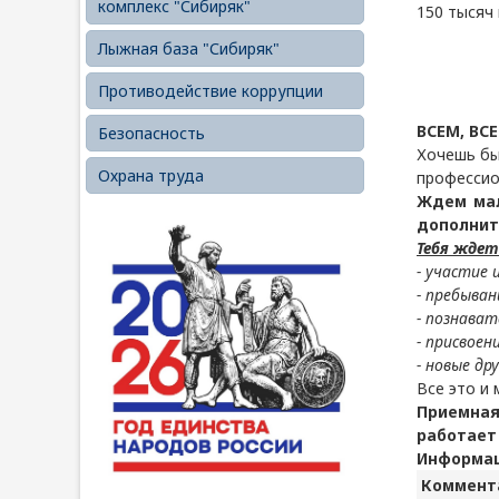
комплекс "Сибиряк"
150 тысяч
Лыжная база "Сибиряк"
Противодействие коррупции
ВСЕМ, ВСЕ
Безопасность
Хочешь бы
Охрана труда
профессио
Ждем мал
дополнит
Тебя ждет
- участие 
- пребыван
- познават
- присвоен
- новые др
Все это и
Приемна
работает 
Информаци
Коммента