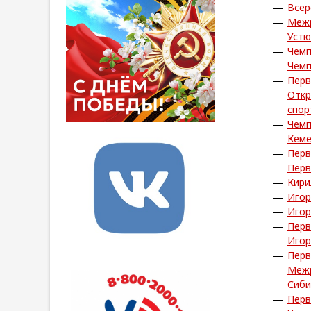
Всер
Межр
Устю
Чемп
Чемп
Перв
Откр
спор
Чемп
Кем
Перв
Перв
Кири
Игор
Игор
Перв
Игор
Перв
Межр
Сиби
Перв