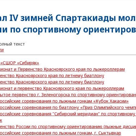
л IV зимней Спартакиады мо
ии по спортивному ориентиро
олный текст
ти
 «СШОР «Сибиряк»
ионат и Первенство Красноярского края по лыжероллерам
енство Красноярского края по летнему биатлону
енство Красноярского края по летнему биатлону
ионат и первенство Красноярского края по лыжероллерам
ытое первенство г. Зеленогорска по спортивному ориентирова
оссийские соревнования по лыжным гонкам «Кубок Хакасии»
оссийские соревнования по биатлону «Приз Олимпийского чем
оссийские соревнования "Сибирский меридиан" по спортивному
к
енство России по спортивному ориентированию (лыжные дисцип
оссийские соревнования по лыжным гонкам, г. Сыктывкар