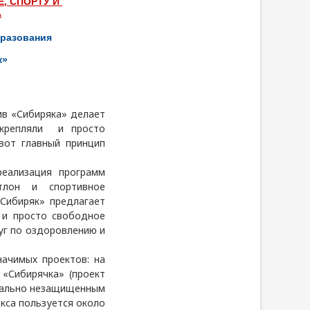
Е, СПОРТУ И
А
бразования
к»
ив «Сибиряка» делает
укрепляли и просто
вот главный принцип
ализация программ
тлон и спортивное
Сибиряк» предлагает
 и просто свободное
уг по оздоровлению и
ачимых проектов: на
 «Сибирячка» (проект
циально незащищенным
кса пользуется около