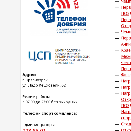
Чемп
Перв
ПОЗ
Перв
Откр
Чемп
Перв
Ачин
Крае
Межр
чемп
Перв
Адрес:
Физк
г. Красноярск,
Нагр
ул. Ладо Кецховели, 62
Нагр
Нагр
Режим работы:
Откр
с 07:00 до 23:00 без выходных
ПОЗ
Нагр
Телефон спорткомплекса:
спор
Стад
администраторы:
223 86 01
Откр