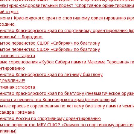
ультурно-оздоровительный проект "Спортивное ориентировани
ий отдых
ионат Красноярского края по спортивному ориентированию (кр
ородино.
енство Красноярского края по спортивному ориентированию (к
иплины) г. Бородино.
ытое первенство СШОР «Сибиряк» по биатлону
ытое первенство СШОР «Сибиряк» по биатлону
тивная эстафета
вые соревнования «Кубок Сибири памяти Максима Терешина» п
нтированию
енство Красноярского края по летнему биатлону
ДРАВЛЕНИЕ!
тивная эстафета
енство Красноярского края по биатлону (пневматическое оружи
ионат и первенство Красноярского края (лыжероллеры)
ытые краевые соревнования по летнему биатлону памяти чем
сандра Гризмана
енство России по спортивному ориентированию
ытое первенство МБУ СШОР «Олимп» по спортивному ориентир
иплины)