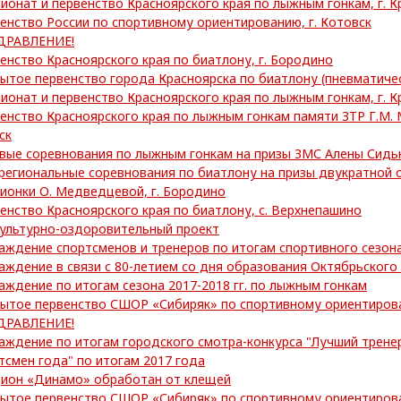
ионат и первенство Красноярского края по лыжным гонкам, г. К
енство России по спортивному ориентированию, г. Котовск
ДРАВЛЕНИЕ!
енство Красноярского края по биатлону, г. Бородино
ытое первенство города Красноярска по биатлону (пневматиче
ионат и первенство Красноярского края по лыжным гонкам, г. К
енство Красноярского края по лыжным гонкам памяти ЗТР Г.М. 
ск
вые соревнования по лыжным гонкам на призы ЗМС Алены Сидьк
егиональные соревнования по биатлону на призы двукратной 
ионки О. Медведцевой, г. Бородино
енство Красноярского края по биатлону, с. Верхнепашино
ультурно-оздоровительный проект
аждение спортсменов и тренеров по итогам спортивного сезона
аждение в связи с 80-летием со дня образования Октябрьского
аждение по итогам сезона 2017-2018 гг. по лыжным гонкам
ытое первенство СШОР «Сибиряк» по спортивному ориентиров
ДРАВЛЕНИЕ!
аждение по итогам городского смотра-конкурса "Лучший трене
тсмен года" по итогам 2017 года
ион «Динамо» обработан от клещей
ытое первенство СШОР «Сибиряк» по спортивному ориентиров