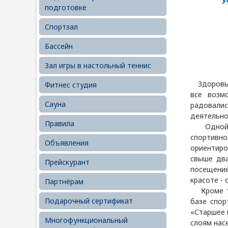
У
подготовке
Спортзал
Бассейн
Зал игры в настольный теннис
Здоровье 
Фитнес студия
все возм
Сауна
радовалис
деятельно
Правила
Одной из
спортивн
Объявления
ориентиро
свыше два
Прейскурант
посещение
красоте -
Партнёрам
Кроме то
Подарочный сертификат
базе спор
«Старшее 
Многофункциональный
слоям нас