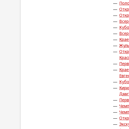
Пол
Откр
Откр
Всер
Кубо
Всер
Крае
Жуль
Откр
Крас
Перв
Крае
Евге
Кубо
Кири
Дмит
Перв
Чемп
Чемп
Откр
Экск