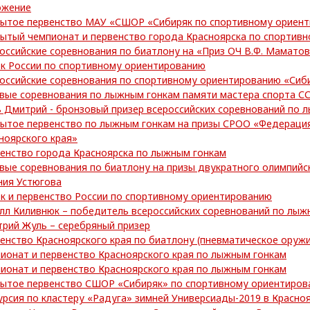
ожение
ытое первенство МАУ «СШОР «Сибиряк по спортивному ориен
ытый чемпионат и первенство города Красноярска по спортив
оссийские соревнования по биатлону на «Приз ОЧ В.Ф. Мамато
к России по спортивному ориентированию
оссийские соревнования по спортивному ориентированию «Сиб
вые соревнования по лыжным гонкам памяти мастера спорта СС
 Дмитрий - бронзовый призер всероссийских соревнований по 
ытое первенство по лыжным гонкам на призы СРОО «Федераци
ноярского края»
енство города Красноярска по лыжным гонкам
вые соревнования по биатлону на призы двукратного олимпийс
ния Устюгова
к и первенство России по спортивному ориентированию
лл Киливнюк – победитель всероссийских соревнований по лыж
рий Жуль – серебряный призер
енство Красноярского края по биатлону (пневматическое оружи
ионат и первенство Красноярского края по лыжным гонкам
ионат и первенство Красноярского края по лыжным гонкам
ытое первенство СШОР «Сибиряк» по спортивному ориентиров
урсия по кластеру «Радуга» зимней Универсиады-2019 в Красно