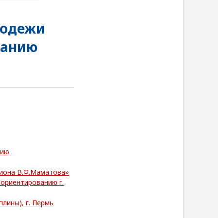
лодежи
ванию
нию
пиона В.Ф.Маматова»
 ориентированию г.
лины), г. Пермь