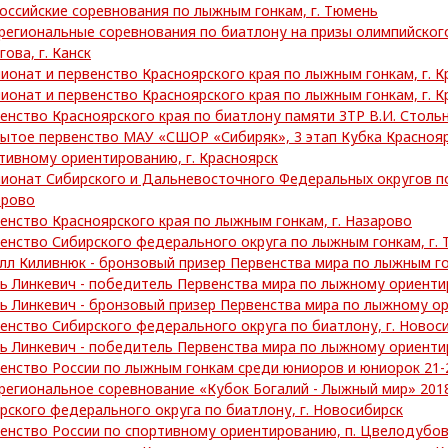
оссийские соревнования по лыжным гонкам, г. Тюмень
егиональные соревнования по биатлону на призы олимпийског
гова, г. Канск
ионат и первенство Красноярского края по лыжным гонкам, г. К
ионат и первенство Красноярского края по лыжным гонкам, г. К
енство Красноярского края по биатлону памяти ЗТР В.И. Стольни
ытое первенство МАУ «СШОР «Сибиряк», 3 этап Кубка Краснояр
тивному ориентированию, г. Красноярск
ионат Сибирского и Дальневосточного Федеральных округов по
ерово
енство Красноярского края по лыжным гонкам, г. Назарово
енство Сибирского федерального округа по лыжным гонкам, г. 
лл Киливнюк - бронзовый призер Первенства мира по лыжным г
ь Линкевич - победитель Первенства мира по лыжному ориент
ь Линкевич - бронзовый призер Первенства мира по лыжному о
енство Сибирского федерального округа по биатлону, г. Новос
ь Линкевич - победитель Первенства мира по лыжному ориент
енство России по лыжным гонкам среди юниоров и юниорок 21-2
егиональное соревнование «Кубок Богалий - Лыжный мир» 2018
рского федерального округа по биатлону, г. Новосибирск
енство России по спортивному ориентированию, п. Цвелодубо