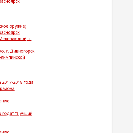
расноярск
ское оружие)
расноярск
Мельниковой, г.
о, г. Дивногорск
олимпийской
 2017-2018 года
 района
анию
р года" "Лучший
анию