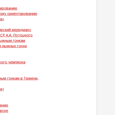
тированию
ному ориентированию
ва»
ирский меридиан»
СР А.А. Потоцкого
лыжным гонкам
я лыжных гонок
кого чемпиона
ным гонкам в Тюмени,
е)
анию
ярске