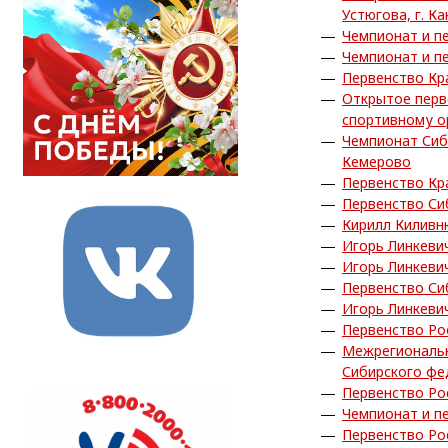
Устюгова, г. Ка
Чемпионат и пе
Чемпионат и пе
Первенство Кра
Открытое перв
спортивному о
Чемпионат Сиб
Кемерово
Первенство Кра
Первенство Си
Кирилл Киливн
Игорь Линкеви
Игорь Линкеви
Первенство Си
Игорь Линкеви
Первенство Рос
Межрегиональн
Сибирского фед
Первенство Ро
Чемпионат и пе
Первенство Ро