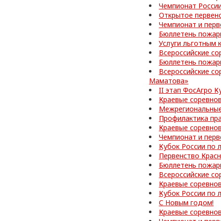
Чемпионат Росси
Открытое первенс
Чемпионат и перв
Бюллетень пожар
Услуги льготным 
Всероссийские со
Бюллетень пожар
Всероссийские со
Маматова»
II этап ФосАгро 
Краевые соревно
Межрегиональные
Профилактика пр
Краевые соревно
Чемпионат и перв
Кубок России по 
Первенство Красн
Бюллетень пожар
Всероссийские со
Краевые соревно
Кубок России по 
С Новым годом!
Краевые соревнов