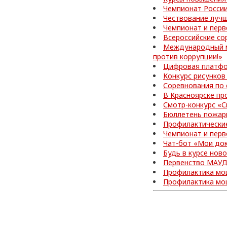
Чемпионат Росси
Чествование лучш
Чемпионат и перв
Всероссийские со
Международный м
против коррупции!»
Цифровая платфо
Конкурс рисунков
Соревнования по
В Красноярске пр
Смотр-конкурс «С
Бюллетень пожар
Профилактически
Чемпионат и перв
Чат-бот «Мои до
Будь в курсе нов
Первенство МАУД
Профилактика мо
Профилактика мо