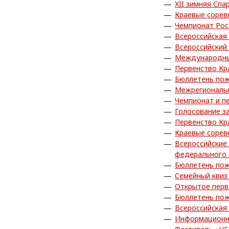
XII зимняя Сп
Краевые сорев
Чемпионат Рос
Всероссийская
Всероссийский
Международные
Первенство Кр
Бюллетень пож
Межрегиональн
Чемпионат и п
Голосование з
Первенство Кр
Краевые сорев
Всероссийские
федерального 
Бюллетень пож
Семейный квиз
Открытое пер
Бюллетень пож
Всероссийская
Информационн