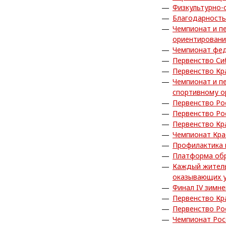
Физкультурно-
Благодарность
Чемпионат и п
ориентирован
Чемпионат фед
Первенство Си
Первенство Кр
Чемпионат и п
спортивному о
Первенство Ро
Первенство Ро
Первенство Кр
Чемпионат Кра
Профилактика
Платформа обра
Каждый житель
оказывающих у
Финал IV зимн
Первенство Кр
Первенство Ро
Чемпионат Рос