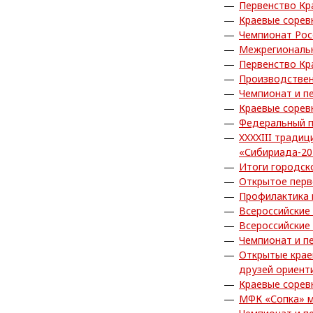
Первенство Кр
Краевые сорев
Чемпионат Рос
Межрегиональн
Первенство Кр
Производствен
Чемпионат и п
Краевые сорев
Федеральный п
XXXXIII тради
«Сибириада-20
Итоги городск
Открытое перв
Профилактика
Всероссийские
Всероссийские
Чемпионат и п
Открытые крае
друзей ориент
Краевые сорев
МФК «Сопка» м