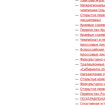
Дмитрий Жуль 
Межрегиональн
чемпионки Ол
Открытое перв
дисциплины)
Краевые сорев
Первенство Кр
Краевые сорев
Чемпионат и п
(кроссовые ди
Всероссийские
(кроссовые ди
Физкультурно-
Традиционные 
«Сибириада-20
Награждение л
Открытые крае
Физкультурно-
Открытое перв
Первенство Ро
ПОЗДРАВЛЕНИ
Спортивная эс