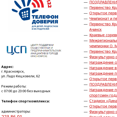
ПОЗДРАВЛЕНИ
Первенство Кра
Открытое перв
Чемпионат и пе
Первенство Кра
Ачинск
Краевые сорев
Межрегиональн
чемпионки О. 
Первенство Кра
Физкультурно-
Награждение с
Адрес:
Награждение в
г. Красноярск,
Награждение по
ул. Ладо Кецховели, 62
Открытое перв
ПОЗДРАВЛЕНИ
Режим работы:
Награждение п
с 07:00 до 23:00 без выходных
спортсмен года
Стадион «Дина
Телефон спорткомплекса:
Открытое перв
администраторы:
Физкультурно-
223 86 01