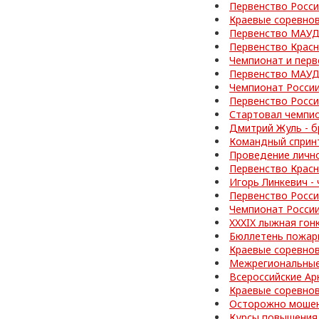
Первенство Росси
Краевые соревно
Первенство МАУД
Первенство Красн
Чемпионат и перв
Первенство МАУД
Чемпионат Росси
Первенство Росс
Стартовал чемпи
Дмитрий Жуль - б
Командный спринт
Проведение личн
Первенство Красн
Игорь Линкевич -
Первенство Росси
Чемпионат Росси
XXXIX лыжная гон
Бюллетень пожар
Краевые соревно
Межрегиональные
Всероссийские Ар
Краевые соревно
Осторожно мошен
Курсы повышения