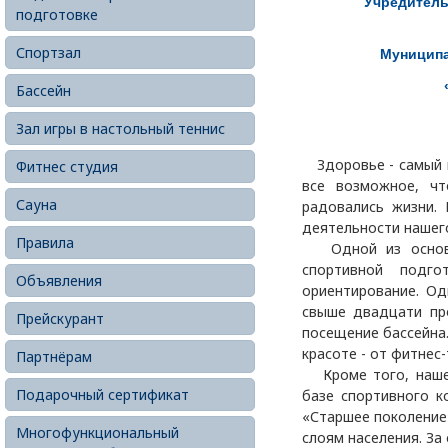
Учредитель
подготовке
Спортзал
Муниципа
Бассейн
Зал игры в настольный теннис
Здоровье - самый ц
Фитнес студия
все возможное, ч
Сауна
радовались жизни. 
деятельности нашег
Правила
Одной из основны
спортивной подг
Объявления
ориентирование. Од
свыше двадцати пр
Прейскурант
посещение бассейна
красоте - от фитнес
Партнёрам
Кроме того, наше 
Подарочный сертификат
базе спортивного к
«Старшее поколение
Многофункциональный
слоям населения. За