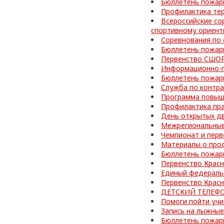
Бюллетень пожар
Профилактика те
Всероссийские со
спортивному ориен
Соревнования по
Бюллетень пожар
Первенство СШОР
Информационно-п
Бюллетень пожар
Служба по контра
Программа повыш
Профилактика пр
День открытых д
Межрегиональные
Чемпионат и перв
Материалы о про
Бюллетень пожар
Первенство Красн
Единый федераль
Первенство Красн
ДЕТСКИЙ ТЕЛЕФО
Помоги пойти учи
Запись на лыжные
Бюллетень пожар