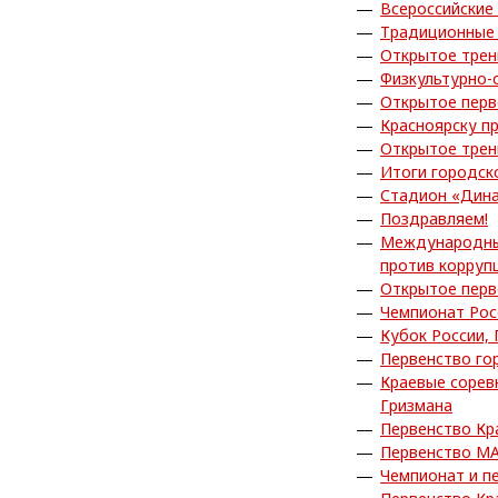
Всероссийские
Традиционные 
Открытое трен
Физкультурно-
Открытое перв
Красноярску п
Открытое трен
Итоги городск
Стадион «Дина
Поздравляем!
Международный
против корруп
Открытое перв
Чемпионат Рос
Кубок России,
Первенство го
Краевые сорев
Гризмана
Первенство Кр
Первенство МА
Чемпионат и п