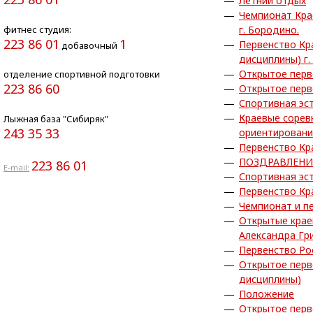
Летний отдых
Чемпионат Кра
фитнес студия:
г. Бородино.
223 86 01
1
Первенство Кр
добавочный
дисциплины) г.
Открытое перв
отделение спортивной подготовки
223 86 60
Открытое перв
Спортивная эс
Краевые сорев
Лыжная база "Сибиряк"
243 35 33
ориентирован
Первенство Кр
ПОЗДРАВЛЕНИ
223 86 01
E-mail:
Спортивная эс
Первенство Кр
Чемпионат и п
Открытые крае
Александра Гр
Первенство Ро
Открытое перв
дисциплины)
Положение
Открытое перв