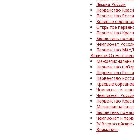
Лыжня России
Первенство Красн
Первенство Росси
Краевые соревно
Открытое первен
Первенство Красн
Бюллетень пожар
Чемпионат Росси
Первенство МАУД
Великой Отечествен
Межрегиональные
Первенство Сибир
Первенство Росси
Первенство Росс
Краевые соревно
Чемпионат и перв
Чемпионат Росси
Первенство Красн
Межрегиональные
Бюллетень пожар
Чемпионат и перв
IV Всероссийские
Внимание!