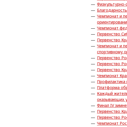
Физкультурно-
Благодарность
Чемпионат и п
ориентирован
Чемпионат фед
Первенство Си
Первенство Кр
Чемпионат и п
спортивному о
Первенство Ро
Первенство Ро
Первенство Кр
Чемпионат Кра
Профилактика
Платформа обра
Каждый житель
оказывающих у
Финал IV зимн
Первенство Кр
Первенство Ро
Чемпионат Рос