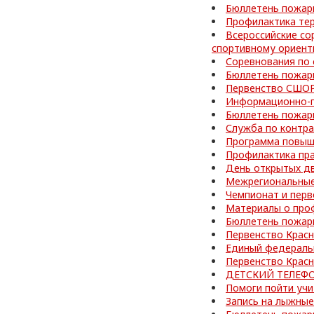
Бюллетень пожар
Профилактика те
Всероссийские со
спортивному ориен
Соревнования по
Бюллетень пожар
Первенство СШОР
Информационно-п
Бюллетень пожар
Служба по контра
Программа повыш
Профилактика пр
День открытых д
Межрегиональные
Чемпионат и перв
Материалы о про
Бюллетень пожар
Первенство Красн
Единый федераль
Первенство Красн
ДЕТСКИЙ ТЕЛЕФО
Помоги пойти учи
Запись на лыжные