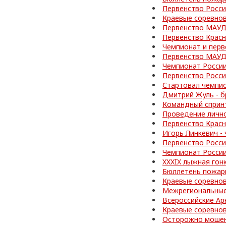
Первенство Росси
Краевые соревно
Первенство МАУД
Первенство Красн
Чемпионат и перв
Первенство МАУД
Чемпионат Росси
Первенство Росс
Стартовал чемпи
Дмитрий Жуль - б
Командный спринт
Проведение личн
Первенство Красн
Игорь Линкевич -
Первенство Росси
Чемпионат Росси
XXXIX лыжная гон
Бюллетень пожар
Краевые соревно
Межрегиональные
Всероссийские Ар
Краевые соревно
Осторожно мошен