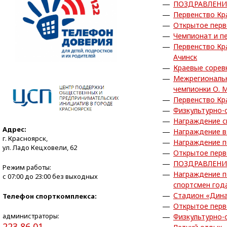
ПОЗДРАВЛЕНИ
Первенство Кра
Открытое перв
Чемпионат и пе
Первенство Кра
Ачинск
Краевые сорев
Межрегиональн
чемпионки О. 
Первенство Кра
Физкультурно-
Награждение с
Адрес:
Награждение в
г. Красноярск,
Награждение по
ул. Ладо Кецховели, 62
Открытое перв
ПОЗДРАВЛЕНИ
Режим работы:
Награждение п
с 07:00 до 23:00 без выходных
спортсмен года
Стадион «Дина
Телефон спорткомплекса:
Открытое перв
администраторы:
Физкультурно-
223 86 01