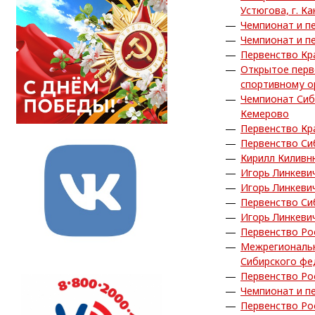
Устюгова, г. Ка
Чемпионат и пе
Чемпионат и пе
Первенство Кра
Открытое перв
спортивному о
Чемпионат Сиб
Кемерово
Первенство Кра
Первенство Си
Кирилл Киливн
Игорь Линкеви
Игорь Линкеви
Первенство Си
Игорь Линкеви
Первенство Рос
Межрегиональн
Сибирского фед
Первенство Ро
Чемпионат и пе
Первенство Ро