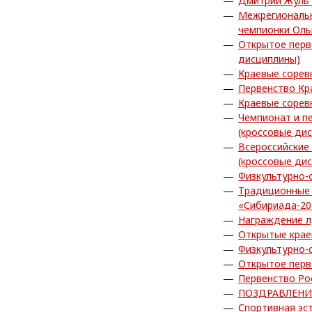
Дмитрий Жуль 
Межрегиональн
чемпионки Ол
Открытое перв
дисциплины)
Краевые сорев
Первенство Кр
Краевые сорев
Чемпионат и п
(кроссовые ди
Всероссийские
(кроссовые ди
Физкультурно-
Традиционные 
«Сибириада-20
Награждение л
Открытые крае
Физкультурно-
Открытое перв
Первенство Ро
ПОЗДРАВЛЕНИ
Спортивная эс