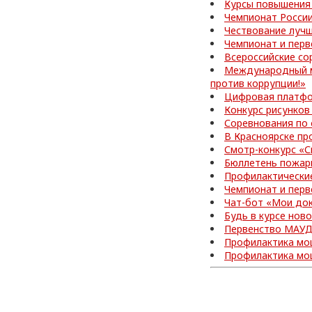
Курсы повышения
Чемпионат Росси
Чествование лучш
Чемпионат и перв
Всероссийские со
Международный м
против коррупции!»
Цифровая платфо
Конкурс рисунков
Соревнования по
В Красноярске пр
Смотр-конкурс «С
Бюллетень пожар
Профилактически
Чемпионат и перв
Чат-бот «Мои до
Будь в курсе нов
Первенство МАУД
Профилактика мо
Профилактика мо