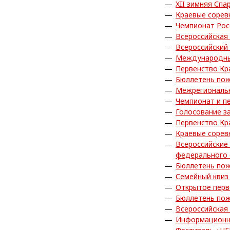
XII зимняя Сп
Краевые сорев
Чемпионат Рос
Всероссийская
Всероссийский
Международные
Первенство Кр
Бюллетень пож
Межрегиональн
Чемпионат и п
Голосование з
Первенство Кр
Краевые сорев
Всероссийские
федерального 
Бюллетень пож
Семейный квиз
Открытое пер
Бюллетень пож
Всероссийская
Информационн