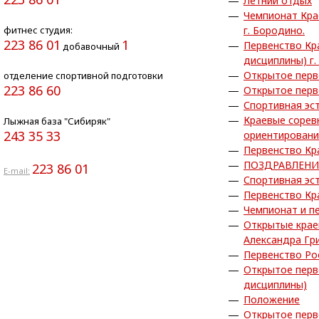
Летний отдых
Чемпионат Кра
фитнес студия:
г. Бородино.
223 86 01
1
Первенство Кр
добавочный
дисциплины) г.
Открытое перв
отделение спортивной подготовки
223 86 60
Открытое перв
Спортивная эс
Краевые сорев
Лыжная база "Сибиряк"
243 35 33
ориентирован
Первенство Кр
ПОЗДРАВЛЕНИ
223 86 01
E-mail:
Спортивная эс
Первенство Кр
Чемпионат и п
Открытые крае
Александра Гр
Первенство Ро
Открытое перв
дисциплины)
Положение
Открытое перв