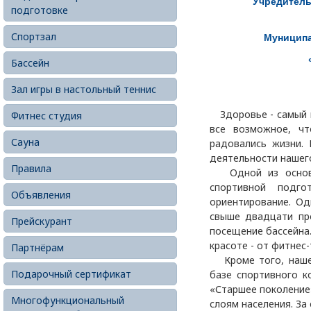
Учредитель
подготовке
Спортзал
Муниципа
Бассейн
Зал игры в настольный теннис
Здоровье - самый ц
Фитнес студия
все возможное, ч
Сауна
радовались жизни. 
деятельности нашег
Правила
Одной из основны
спортивной подг
Объявления
ориентирование. Од
свыше двадцати пр
Прейскурант
посещение бассейна
красоте - от фитнес
Партнёрам
Кроме того, наше 
Подарочный сертификат
базе спортивного к
«Старшее поколение
Многофункциональный
слоям населения. За