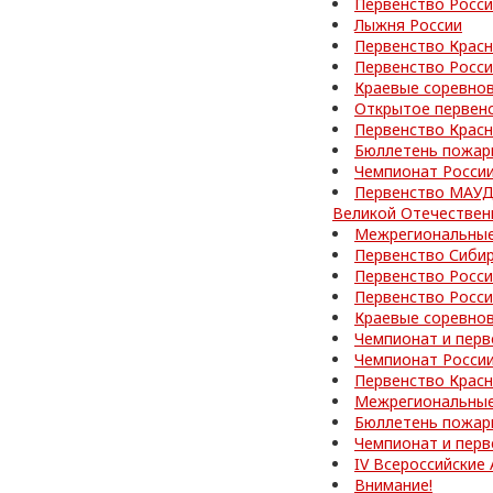
Первенство Росс
Лыжня России
Первенство Красн
Первенство Росси
Краевые соревно
Открытое первен
Первенство Красн
Бюллетень пожар
Чемпионат Росси
Первенство МАУД
Великой Отечествен
Межрегиональные
Первенство Сибир
Первенство Росси
Первенство Росс
Краевые соревно
Чемпионат и перв
Чемпионат Росси
Первенство Красн
Межрегиональные
Бюллетень пожар
Чемпионат и перв
IV Всероссийские
Внимание!