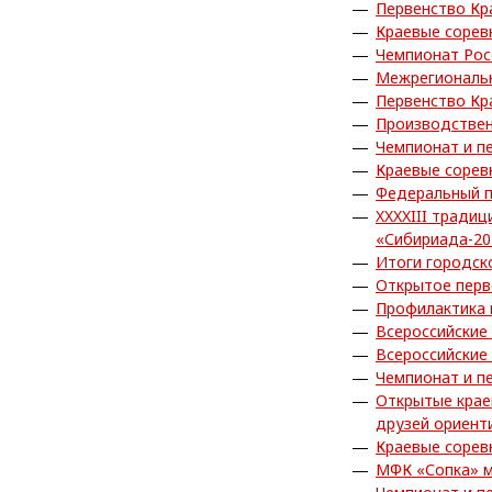
Первенство Кр
Краевые сорев
Чемпионат Рос
Межрегиональн
Первенство Кр
Производствен
Чемпионат и п
Краевые сорев
Федеральный п
XXXXIII тради
«Сибириада-20
Итоги городск
Открытое перв
Профилактика
Всероссийские
Всероссийские
Чемпионат и п
Открытые крае
друзей ориент
Краевые сорев
МФК «Сопка» м