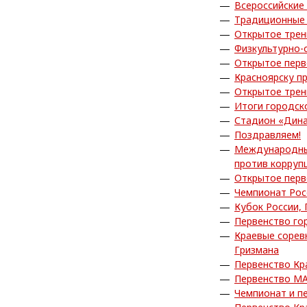
Всероссийские
Традиционные 
Открытое трен
Физкультурно-
Открытое перв
Красноярску п
Открытое трен
Итоги городск
Стадион «Дина
Поздравляем!
Международный
против корруп
Открытое перв
Чемпионат Рос
Кубок России,
Первенство го
Краевые сорев
Гризмана
Первенство Кр
Первенство МА
Чемпионат и п