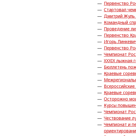
Первенство Ро
Стартовал чем
Дмитрий Жуль 
Командный спр
Проведение ли
Первенство Кр
Игорь Линкеви
Первенство Ро
Чемпионат Рос
XXXIX лыжная 
Бюллетень пож
Краевые сорев
Межрегиональн
Всероссийские
Краевые сорев
Осторожно мо
Курсы повышен
Чемпионат Рос
Чествование л
Чемпионат и п
ориентирован