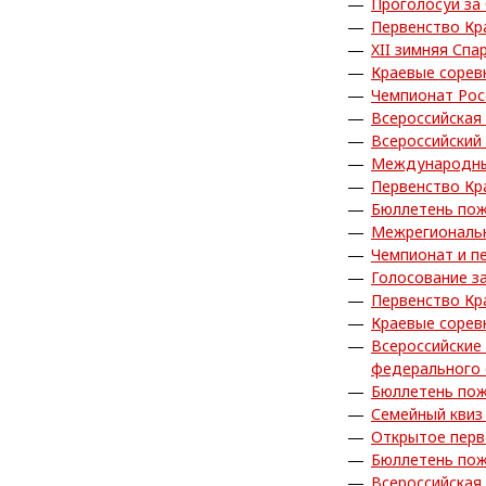
Проголосуй за
Первенство Кр
XII зимняя Сп
Краевые сорев
Чемпионат Рос
Всероссийская
Всероссийский
Международные
Первенство Кр
Бюллетень пож
Межрегиональн
Чемпионат и п
Голосование з
Первенство Кр
Краевые сорев
Всероссийские
федерального 
Бюллетень пож
Семейный квиз
Открытое пер
Бюллетень пож
Всероссийская