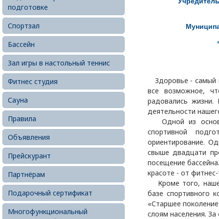
Учредитель
подготовке
Спортзал
Муниципа
Бассейн
Зал игры в настольный теннис
Здоровье - самый ц
Фитнес студия
все возможное, ч
Сауна
радовались жизни. 
деятельности нашег
Правила
Одной из основны
спортивной подг
Объявления
ориентирование. Од
свыше двадцати пр
Прейскурант
посещение бассейна
красоте - от фитнес
Партнёрам
Кроме того, наше 
Подарочный сертификат
базе спортивного к
«Старшее поколение
Многофункциональный
слоям населения. За