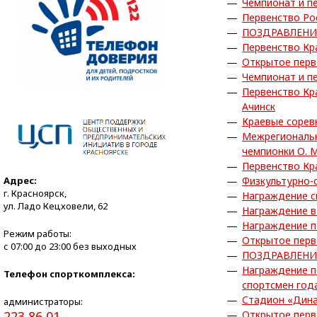
Чемпионат и пе
Первенство Ро
ПОЗДРАВЛЕНИ
Первенство Кра
Открытое перв
Чемпионат и пе
Первенство Кра
Ачинск
Краевые сорев
Межрегиональн
чемпионки О. 
Первенство Кра
Адрес:
Физкультурно-
г. Красноярск,
Награждение с
ул. Ладо Кецховели, 62
Награждение в
Награждение по
Режим работы:
Открытое перв
с 07:00 до 23:00 без выходных
ПОЗДРАВЛЕНИ
Награждение п
Телефон спорткомплекса:
спортсмен года
Стадион «Дина
администраторы:
223 86 01
Открытое перв