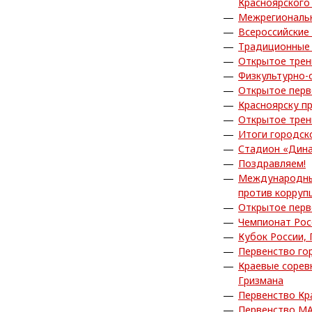
Красноярского
Межрегиональн
Всероссийские
Традиционные 
Открытое трен
Физкультурно-
Открытое перв
Красноярску п
Открытое трен
Итоги городск
Стадион «Дина
Поздравляем!
Международный
против корруп
Открытое перв
Чемпионат Рос
Кубок России,
Первенство го
Краевые сорев
Гризмана
Первенство Кр
Первенство МА