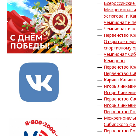
Всероссийские
Межрегиональн
Устюгова, г. Ка
Чемпионат и пе
Чемпионат и пе
Первенство Кра
Открытое перв
спортивному о
Чемпионат Сиб
Кемерово
Первенство Кра
Первенство Си
Кирилл Киливн
Игорь Линкеви
Игорь Линкеви
Первенство Си
Игорь Линкеви
Первенство Рос
Межрегиональн
Сибирского фед
Первенство Ро