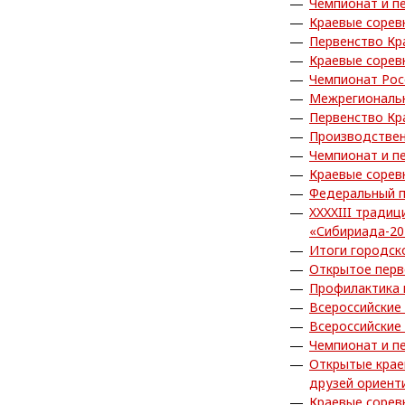
Чемпионат и п
Краевые сорев
Первенство Кр
Краевые сорев
Чемпионат Рос
Межрегиональн
Первенство Кр
Производствен
Чемпионат и п
Краевые сорев
Федеральный п
XXXXIII тради
«Сибириада-20
Итоги городск
Открытое перв
Профилактика
Всероссийские
Всероссийские
Чемпионат и п
Открытые крае
друзей ориент
Краевые сорев