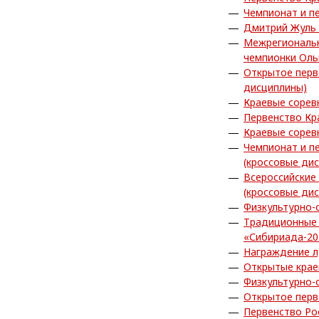
Чемпионат и п
Дмитрий Жуль 
Межрегиональн
чемпионки Ол
Открытое перв
дисциплины)
Краевые сорев
Первенство Кр
Краевые сорев
Чемпионат и п
(кроссовые ди
Всероссийские
(кроссовые ди
Физкультурно-
Традиционные 
«Сибириада-20
Награждение л
Открытые крае
Физкультурно-
Открытое перв
Первенство Ро